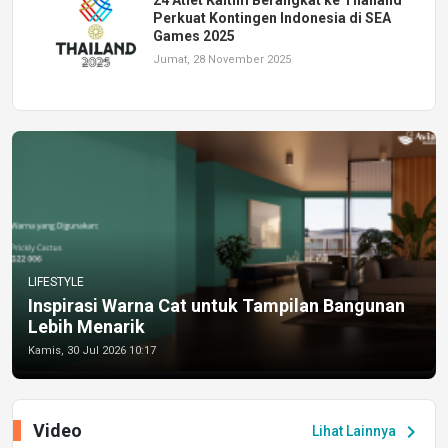
Perkuat Kontingen Indonesia di SEA
Games 2025
Jumat, 28 November 2025
LIFESTYLE
Inspirasi Warna Cat untuk Tampilan Bangunan
Lebih Menarik
Kamis, 30 Jul 2026 10:17
Video
chevron_right
Lihat Lainnya