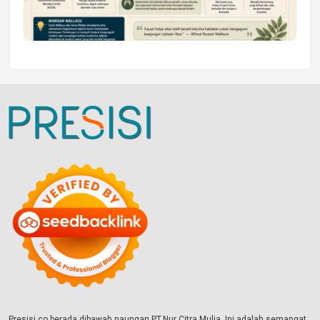
Presisi.co berada dibawah naungan PT.Nur Citra Mulia. Ini adalah semangat