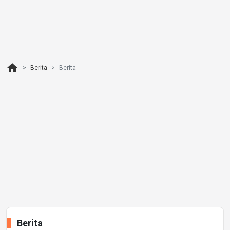
home
Berita
Berita
Berita