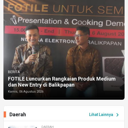
BERITA
FOTILE Luncurkan Rangkaian Produk Medium
dan New Entry di Balikpapan
Kamis, 06 Agustus 2026
Daerah
chevron_right
Lihat Lainnya
DAERAH