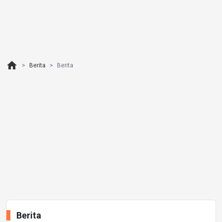
home
Berita
Berita
Berita