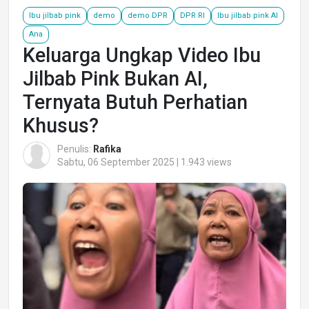
Ibu jilbab pink
demo
demo DPR
DPR RI
Ibu jilbab pink AI
Ana
Keluarga Ungkap Video Ibu
Jilbab Pink Bukan AI,
Ternyata Butuh Perhatian
Khusus?
Penulis:
Rafika
Sabtu, 06 September 2025 | 1.943 views