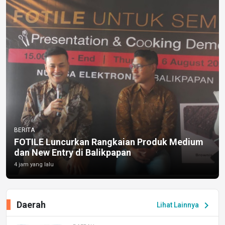
BERITA
FOTILE Luncurkan Rangkaian Produk Medium
dan New Entry di Balikpapan
4 jam yang lalu
Daerah
chevron_right
Lihat Lainnya