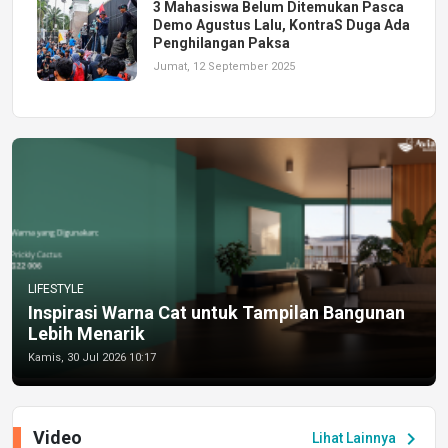
3 Mahasiswa Belum Ditemukan Pasca
Demo Agustus Lalu, KontraS Duga Ada
Penghilangan Paksa
Jumat, 12 September 2025
LIFESTYLE
Inspirasi Warna Cat untuk Tampilan Bangunan
Lebih Menarik
Kamis, 30 Jul 2026 10:17
Video
chevron_right
Lihat Lainnya