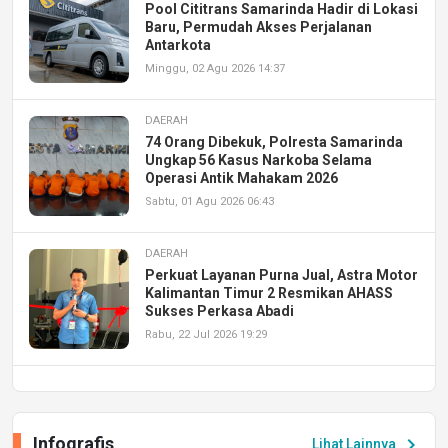
Pool Cititrans Samarinda Hadir di Lokasi
Baru, Permudah Akses Perjalanan
Antarkota
Minggu, 02 Agu 2026 14:37
DAERAH
74 Orang Dibekuk, Polresta Samarinda
Ungkap 56 Kasus Narkoba Selama
Operasi Antik Mahakam 2026
Sabtu, 01 Agu 2026 06:43
DAERAH
Perkuat Layanan Purna Jual, Astra Motor
Kalimantan Timur 2 Resmikan AHASS
Sukses Perkasa Abadi
Rabu, 22 Jul 2026 19:29
DAERAH
UPA PERKASA Universitas Mulawarman
Laksanakan Job Fair Batch II, Hadirkan
Infografis
chevron_right
Lihat Lainnya
Peluang Kerja dan Magang