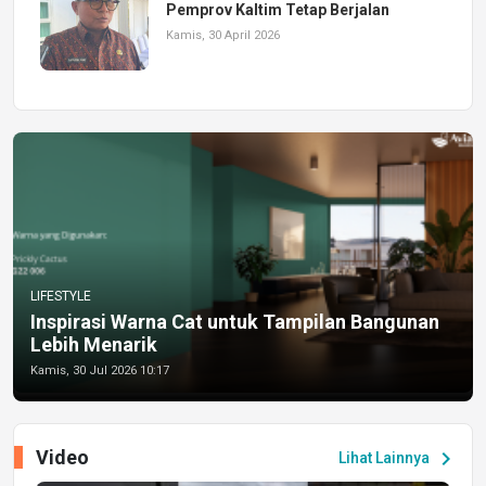
Pemprov Kaltim Tetap Berjalan
Kamis, 30 April 2026
LIFESTYLE
Inspirasi Warna Cat untuk Tampilan Bangunan
Lebih Menarik
Kamis, 30 Jul 2026 10:17
Video
chevron_right
Lihat Lainnya