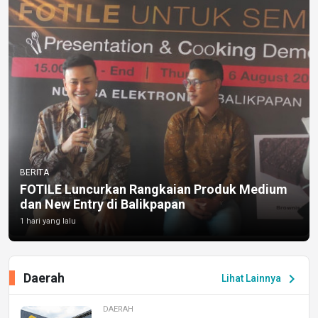
BERITA
FOTILE Luncurkan Rangkaian Produk Medium
dan New Entry di Balikpapan
1 hari yang lalu
Daerah
chevron_right
Lihat Lainnya
DAERAH