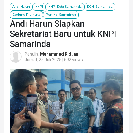
Andi Harun
KNPI
KNPI Kota Samarinda
KONI Samarinda
Gedung Pramuka
Pemkot Samarinda
Andi Harun Siapkan
Sekretariat Baru untuk KNPI
Samarinda
Penulis:
Muhammad Riduan
Jumat, 25 Juli 2025 | 692 views