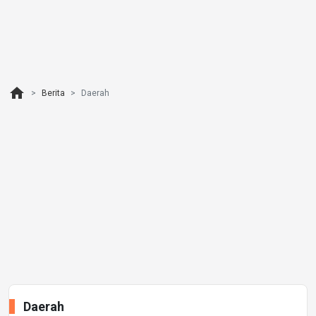
home
Berita
Daerah
Daerah