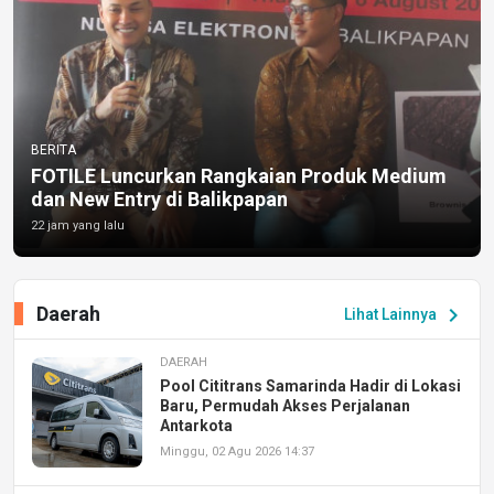
BERITA
FOTILE Luncurkan Rangkaian Produk Medium
dan New Entry di Balikpapan
22 jam yang lalu
Daerah
chevron_right
Lihat Lainnya
DAERAH
Pool Cititrans Samarinda Hadir di Lokasi
Baru, Permudah Akses Perjalanan
Antarkota
Minggu, 02 Agu 2026 14:37