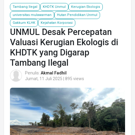
Tambang Ilegal
KHDTK Unmul
Kerugian Ekologis
universitas mulawarman
Hutan Pendidikan Unmul
Gakkum KLHK
Kejahatan Korporasi
UNMUL Desak Percepatan
Valuasi Kerugian Ekologis di
KHDTK yang Digarap
Tambang Ilegal
Penulis:
Akmal Fadhil
Jumat, 11 Juli 2025 | 895 views