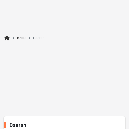
home
Berita
Daerah
Daerah