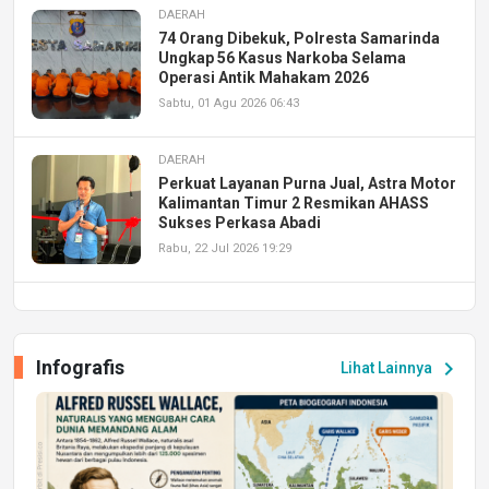
DAERAH
74 Orang Dibekuk, Polresta Samarinda
Ungkap 56 Kasus Narkoba Selama
Operasi Antik Mahakam 2026
Sabtu, 01 Agu 2026 06:43
DAERAH
Perkuat Layanan Purna Jual, Astra Motor
Kalimantan Timur 2 Resmikan AHASS
Sukses Perkasa Abadi
Rabu, 22 Jul 2026 19:29
DAERAH
UPA PERKASA Universitas Mulawarman
Laksanakan Job Fair Batch II, Hadirkan
Infografis
chevron_right
Lihat Lainnya
Peluang Kerja dan Magang
Jumat, 17 Jul 2026 22:30
DAERAH
Astra Motor Kalimantan Timur 2 Dukung