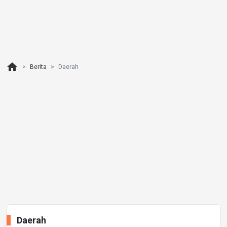
home
Berita
Daerah
Daerah