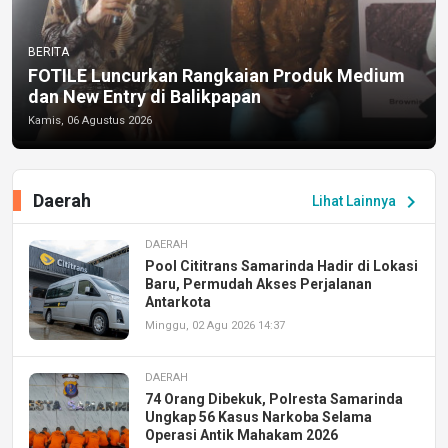
BERITA
FOTILE Luncurkan Rangkaian Produk Medium
dan New Entry di Balikpapan
Kamis, 06 Agustus 2026
Daerah
chevron_right
Lihat Lainnya
DAERAH
Pool Cititrans Samarinda Hadir di Lokasi
Baru, Permudah Akses Perjalanan
Antarkota
Minggu, 02 Agu 2026 14:37
DAERAH
74 Orang Dibekuk, Polresta Samarinda
Ungkap 56 Kasus Narkoba Selama
Operasi Antik Mahakam 2026