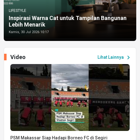
LIFESTYLE
Inspirasi Warna Cat untuk Tampilan Bangunan
Lebih Menarik
Kamis, 30 Jul 2026 10:17
Video
chevron_right
Lihat Lainnya
PSM Makassar Siap Hadapi Borneo FC di Segiri