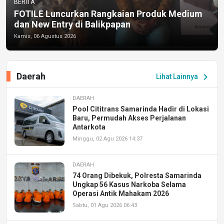
BERITA
FOTILE Luncurkan Rangkaian Produk Medium
dan New Entry di Balikpapan
Kamis, 06 Agustus 2026
Daerah
chevron_right
Lihat Lainnya
DAERAH
Pool Cititrans Samarinda Hadir di Lokasi
Baru, Permudah Akses Perjalanan
Antarkota
Minggu, 02 Agu 2026 14:37
DAERAH
74 Orang Dibekuk, Polresta Samarinda
Ungkap 56 Kasus Narkoba Selama
Operasi Antik Mahakam 2026
Sabtu, 01 Agu 2026 06:43