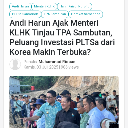
Andi Harun
Menteri KLHK
Hanif Faisol Nurofiq
PLTSa Samarinda
TPA Sambutan
Pemkot Samarinda
Andi Harun Ajak Menteri
KLHK Tinjau TPA Sambutan,
Peluang Investasi PLTSa dari
Korea Makin Terbuka?
Penulis:
Muhammad Riduan
Kamis, 03 Juli 2025 | 906 views