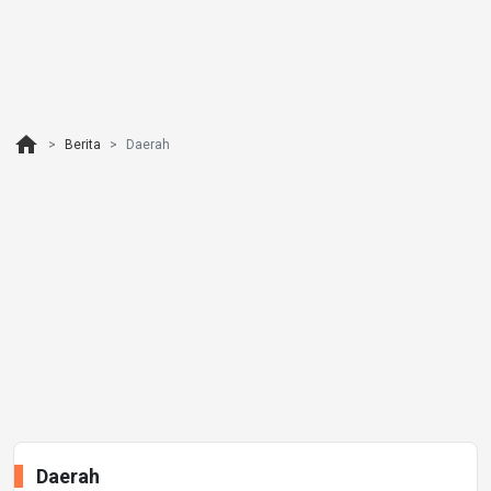
home
Berita
Daerah
Daerah