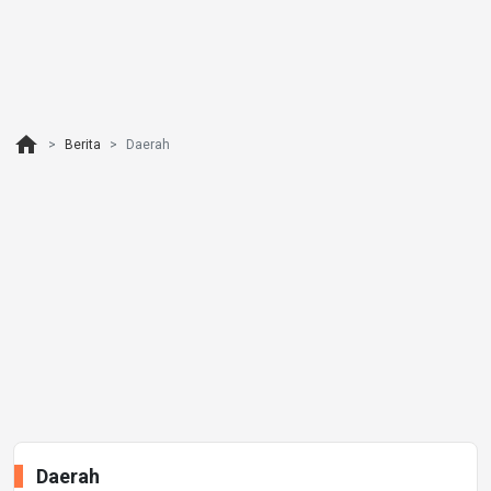
home
Berita
Daerah
Daerah