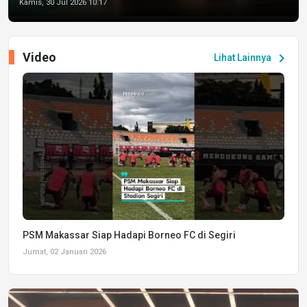
Kamis, 30 Jul 2026 10:17
Video
chevron_right
Lihat Lainnya
PSM Makassar Siap Hadapi Borneo FC di Segiri
Jumat, 02 Januari 2026