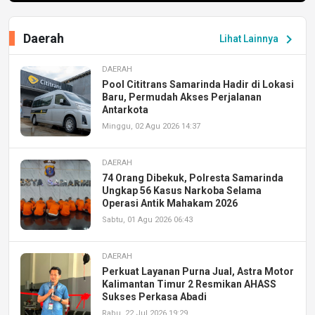
Daerah
chevron_right
Lihat Lainnya
DAERAH
Pool Cititrans Samarinda Hadir di Lokasi
Baru, Permudah Akses Perjalanan
Antarkota
Minggu, 02 Agu 2026 14:37
DAERAH
74 Orang Dibekuk, Polresta Samarinda
Ungkap 56 Kasus Narkoba Selama
Operasi Antik Mahakam 2026
Sabtu, 01 Agu 2026 06:43
DAERAH
Perkuat Layanan Purna Jual, Astra Motor
Kalimantan Timur 2 Resmikan AHASS
Sukses Perkasa Abadi
Rabu, 22 Jul 2026 19:29