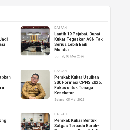
DAERAH
Lantik 19 Pejabat, Bupati
Jadi
Kukar Tegaskan ASN Tak
asi
Serius Lebih Baik
r
Mundur
Jumat, 08 Mei 2026
DAERAH
iapkan
Pemkab Kukar Usulkan
300 Formasi CPNS 2026,
uru
Fokus untuk Tenaga
Kesehatan
Selasa, 05 Mei 2026
DAERAH
ong
Pemkab Kukar Bentuk
Satgas Terpadu Buruh-