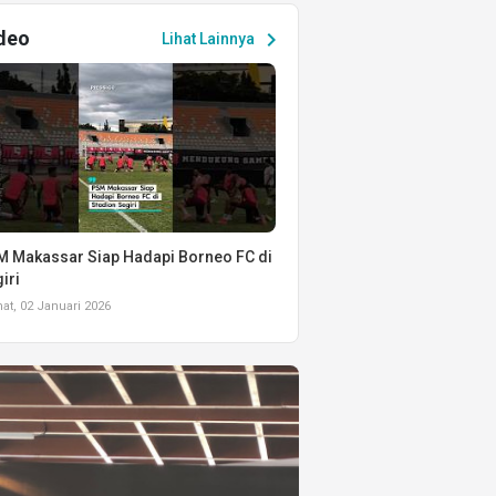
deo
chevron_right
Lihat Lainnya
 Makassar Siap Hadapi Borneo FC di
iri
t, 02 Januari 2026