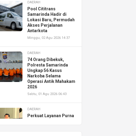
DAERAH
Pool Cititrans
Samarinda Hadir di
Lokasi Baru, Permudah
Akses Perjalanan
Antarkota
Minggu, 02 Agu 2026 14:37
DAERAH
74 Orang Dibekuk,
Polresta Samarinda
Ungkap 56 Kasus
Narkoba Selama
Operasi Antik Mahakam
2026
Sabtu, 01 Agu 2026 06:43
DAERAH
Perkuat Layanan Purna
Jual, Astra Motor
Kalimantan Timur 2
Resmikan AHASS