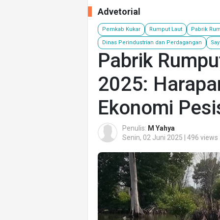
Advetorial
Pemkab Kukar
Rumput Laut
Pabrik Rum
Dinas Perindustrian dan Perdagangan
Say
Pabrik Rumpu
2025: Harapa
Ekonomi Pesis
Penulis:
M Yahya
Senin, 02 Juni 2025 | 496 views