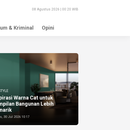
08 Agustus 2026 | 00:20 WIB
um & Kriminal
Opini
STYLE
pirasi Warna Cat untuk
mpilan Bangunan Lebih
narik
, 30 Jul 2026 10:17