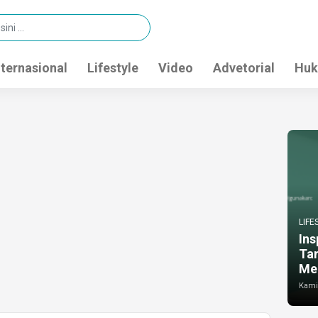
nternasional
Lifestyle
Video
Advetorial
Huk
LIFE
Ins
Ta
Me
Kamis