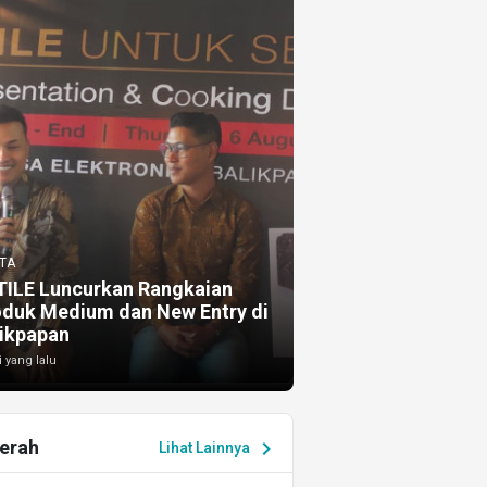
TA
TILE Luncurkan Rangkaian
oduk Medium dan New Entry di
ikpapan
i yang lalu
erah
chevron_right
Lihat Lainnya