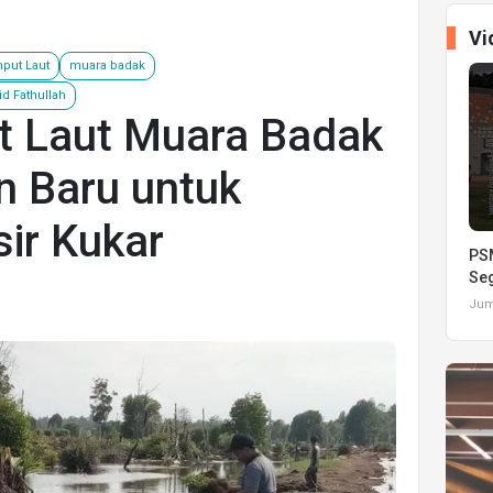
Vi
put Laut
muara badak
id Fathullah
t Laut Muara Badak
n Baru untuk
ir Kukar
PSM
Seg
Juma