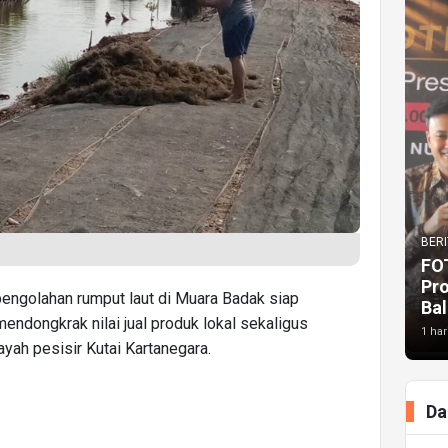
BERI
FO
Pr
pengolahan rumput laut di Muara Badak siap
Bal
endongkrak nilai jual produk lokal sekaligus
1 har
yah pesisir Kutai Kartanegara.
Da