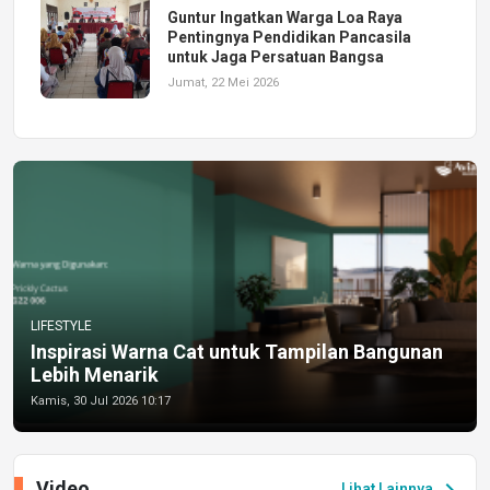
Guntur Ingatkan Warga Loa Raya
Pentingnya Pendidikan Pancasila
untuk Jaga Persatuan Bangsa
Jumat, 22 Mei 2026
LIFESTYLE
Inspirasi Warna Cat untuk Tampilan Bangunan
Lebih Menarik
Kamis, 30 Jul 2026 10:17
Video
chevron_right
Lihat Lainnya