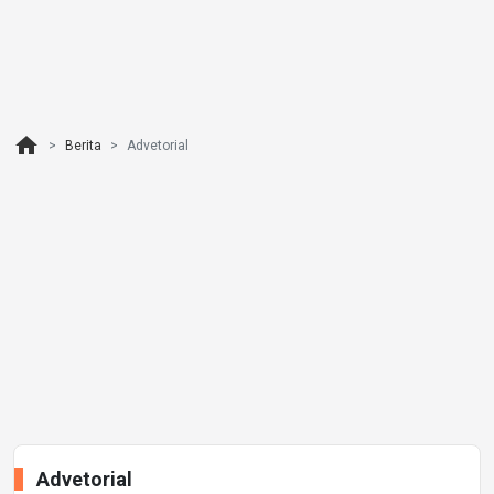
home
Berita
Advetorial
Advetorial