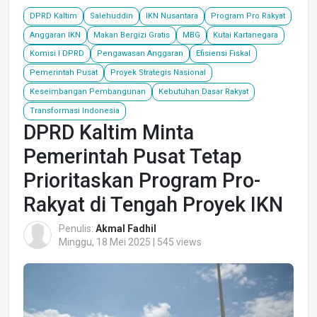
DPRD Kaltim
Salehuddin
IKN Nusantara
Program Pro Rakyat
Anggaran IKN
Makan Bergizi Gratis
MBG
Kutai Kartanegara
Komisi I DPRD
Pengawasan Anggaran
Efisiensi Fiskal
Pemerintah Pusat
Proyek Strategis Nasional
Keseimbangan Pembangunan
Kebutuhan Dasar Rakyat
Transformasi Indonesia
DPRD Kaltim Minta
Pemerintah Pusat Tetap
Prioritaskan Program Pro-
Rakyat di Tengah Proyek IKN
Penulis:
Akmal Fadhil
Minggu, 18 Mei 2025 | 545 views