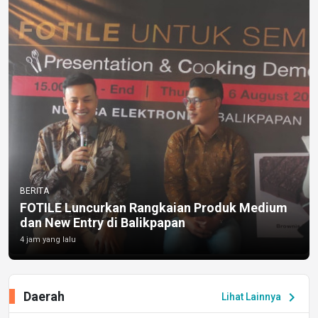
BERITA
FOTILE Luncurkan Rangkaian Produk Medium
dan New Entry di Balikpapan
4 jam yang lalu
Daerah
chevron_right
Lihat Lainnya