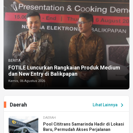
BERITA
FOTILE Luncurkan Rangkaian Produk Medium
dan New Entry di Balikpapan
Kamis, 06 Agustus 2026
Daerah
chevron_right
Lihat Lainnya
DAERAH
Pool Cititrans Samarinda Hadir di Lokasi
Baru, Permudah Akses Perjalanan