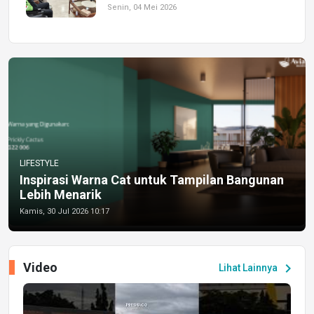
Senin, 04 Mei 2026
LIFESTYLE
Inspirasi Warna Cat untuk Tampilan Bangunan
Lebih Menarik
Kamis, 30 Jul 2026 10:17
Video
chevron_right
Lihat Lainnya