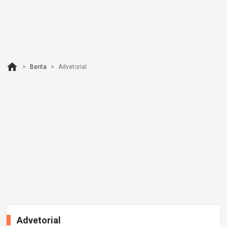
home
Berita
Advetorial
Advetorial