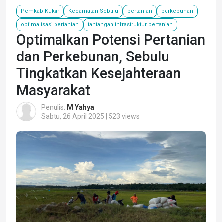
Pemkab Kukar
Kecamatan Sebulu
pertanian
perkebunan
optimalisasi pertanian
tantangan infrastruktur pertanian
Optimalkan Potensi Pertanian
dan Perkebunan, Sebulu
Tingkatkan Kesejahteraan
Masyarakat
Penulis:
M Yahya
Sabtu, 26 April 2025 | 523 views