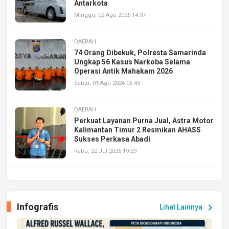
Antarkota
Minggu, 02 Agu 2026 14:37
DAERAH
74 Orang Dibekuk, Polresta Samarinda
Ungkap 56 Kasus Narkoba Selama
Operasi Antik Mahakam 2026
Sabtu, 01 Agu 2026 06:43
DAERAH
Perkuat Layanan Purna Jual, Astra Motor
Kalimantan Timur 2 Resmikan AHASS
Sukses Perkasa Abadi
Rabu, 22 Jul 2026 19:29
DAERAH
UPA PERKASA Universitas Mulawarman
Laksanakan Job Fair Batch II, Hadirkan
Infografis
chevron_right
Lihat Lainnya
Peluang Kerja dan Magang
Jumat, 17 Jul 2026 22:30