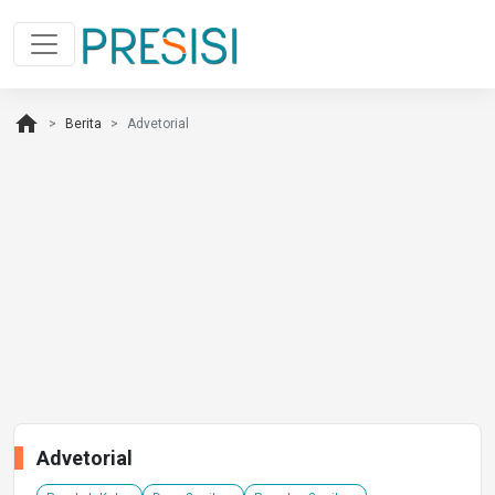
home
Berita
Advetorial
Advetorial