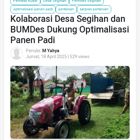
Pemkab Kukar
Desa Segihan
Pemdes Segihan
optimalisasi panen padi
pertanian
sarpras pertanian
Kolaborasi Desa Segihan dan
BUMDes Dukung Optimalisasi
Panen Padi
Penulis:
M Yahya
Jumat, 18 April 2025 | 529 views