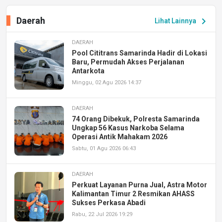
Daerah
chevron_right
Lihat Lainnya
DAERAH
Pool Cititrans Samarinda Hadir di Lokasi
Baru, Permudah Akses Perjalanan
Antarkota
Minggu, 02 Agu 2026 14:37
DAERAH
74 Orang Dibekuk, Polresta Samarinda
Ungkap 56 Kasus Narkoba Selama
Operasi Antik Mahakam 2026
Sabtu, 01 Agu 2026 06:43
DAERAH
Perkuat Layanan Purna Jual, Astra Motor
Kalimantan Timur 2 Resmikan AHASS
Sukses Perkasa Abadi
Rabu, 22 Jul 2026 19:29