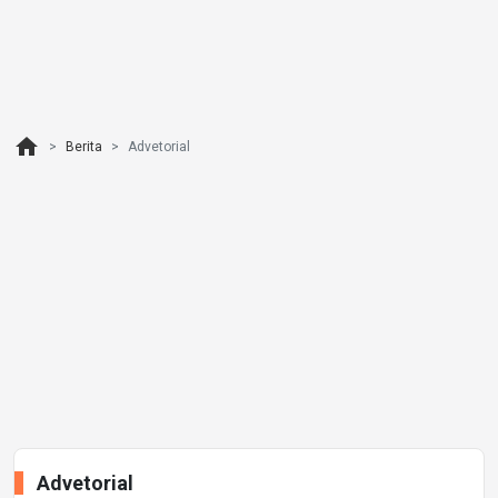
home
Berita
Advetorial
Advetorial