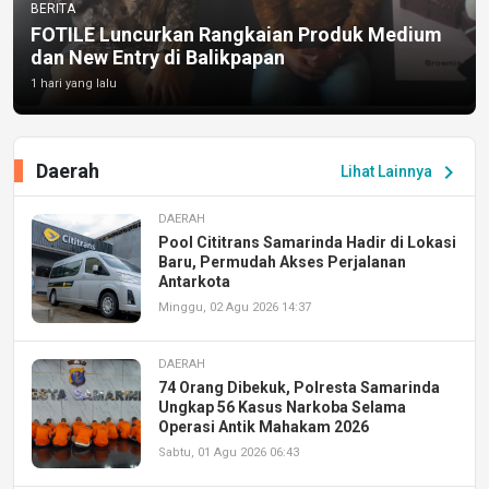
BERITA
FOTILE Luncurkan Rangkaian Produk Medium
dan New Entry di Balikpapan
1 hari yang lalu
Daerah
chevron_right
Lihat Lainnya
DAERAH
Pool Cititrans Samarinda Hadir di Lokasi
Baru, Permudah Akses Perjalanan
Antarkota
Minggu, 02 Agu 2026 14:37
DAERAH
74 Orang Dibekuk, Polresta Samarinda
Ungkap 56 Kasus Narkoba Selama
Operasi Antik Mahakam 2026
Sabtu, 01 Agu 2026 06:43