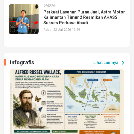
DAERAH
Perkuat Layanan Purna Jual, Astra Motor
Kalimantan Timur 2 Resmikan AHASS
Sukses Perkasa Abadi
Rabu, 22 Jul 2026 19:29
DAERAH
UPA PERKASA Universitas Mulawarman
Laksanakan Job Fair Batch II, Hadirkan
Infografis
chevron_right
Lihat Lainnya
Peluang Kerja dan Magang
Jumat, 17 Jul 2026 22:30
DAERAH
Astra Motor Kalimantan Timur 2 Dukung
Mahasiswa Samarinda dalam Astra
Honda SDGs Future Leaders 2026
Jumat, 10 Jul 2026 19:01