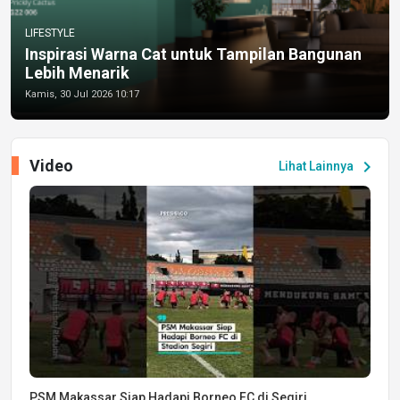
LIFESTYLE
Inspirasi Warna Cat untuk Tampilan Bangunan
Lebih Menarik
Kamis, 30 Jul 2026 10:17
Video
chevron_right
Lihat Lainnya
PSM Makassar Siap Hadapi Borneo FC di Segiri