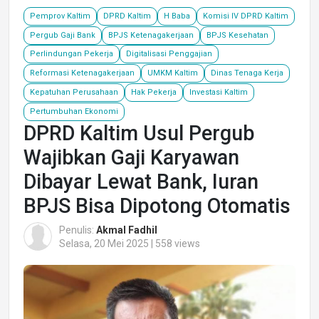
Pemprov Kaltim
DPRD Kaltim
H Baba
Komisi IV DPRD Kaltim
Pergub Gaji Bank
BPJS Ketenagakerjaan
BPJS Kesehatan
Perlindungan Pekerja
Digitalisasi Penggajian
Reformasi Ketenagakerjaan
UMKM Kaltim
Dinas Tenaga Kerja
Kepatuhan Perusahaan
Hak Pekerja
Investasi Kaltim
Pertumbuhan Ekonomi
DPRD Kaltim Usul Pergub
Wajibkan Gaji Karyawan
Dibayar Lewat Bank, Iuran
BPJS Bisa Dipotong Otomatis
Penulis:
Akmal Fadhil
Selasa, 20 Mei 2025 | 558 views