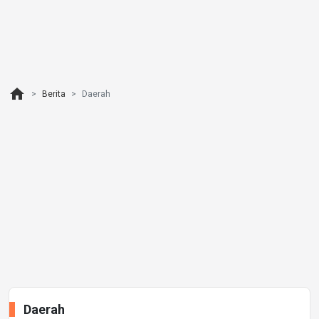
home
Berita
Daerah
Daerah