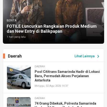
BERITA
FOTILE Luncurkan Rangkaian Produk Medium
dan New Entry di Balikpapan
1 hari yang lalu
Daerah
chevron_right
Lihat Lainnya
DAERAH
Pool Cititrans Samarinda Hadir di Lokasi
Baru, Permudah Akses Perjalanan
Antarkota
Minggu, 02 Agu 2026 14:37
DAERAH
74 Orang Dibekuk, Polresta Samarinda