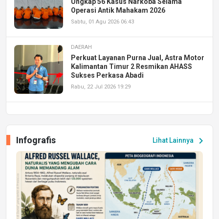
Ungkap 56 Kasus Narkoba Selama
Operasi Antik Mahakam 2026
Sabtu, 01 Agu 2026 06:43
DAERAH
Perkuat Layanan Purna Jual, Astra Motor
Kalimantan Timur 2 Resmikan AHASS
Sukses Perkasa Abadi
Rabu, 22 Jul 2026 19:29
DAERAH
UPA PERKASA Universitas Mulawarman
Laksanakan Job Fair Batch II, Hadirkan
Infografis
chevron_right
Lihat Lainnya
Peluang Kerja dan Magang
Jumat, 17 Jul 2026 22:30
DAERAH
Astra Motor Kalimantan Timur 2 Dukung
Mahasiswa Samarinda dalam Astra
Honda SDGs Future Leaders 2026
Jumat, 10 Jul 2026 19:01