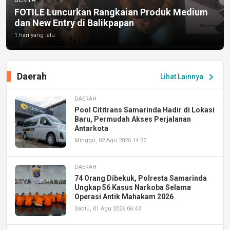
FOTILE Luncurkan Rangkaian Produk Medium
dan New Entry di Balikpapan
1 hari yang lalu
Daerah
chevron_right
Lihat Lainnya
DAERAH
Pool Cititrans Samarinda Hadir di Lokasi
Baru, Permudah Akses Perjalanan
Antarkota
Minggu, 02 Agu 2026 14:37
DAERAH
74 Orang Dibekuk, Polresta Samarinda
Ungkap 56 Kasus Narkoba Selama
Operasi Antik Mahakam 2026
Sabtu, 01 Agu 2026 06:43