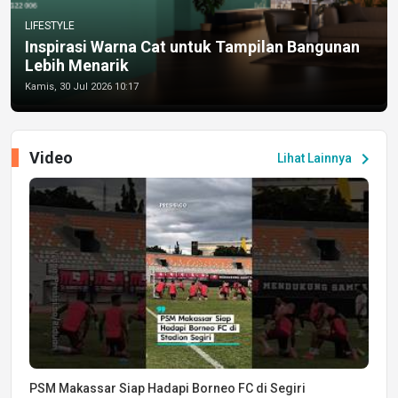
LIFESTYLE
Inspirasi Warna Cat untuk Tampilan Bangunan
Lebih Menarik
Kamis, 30 Jul 2026 10:17
Video
chevron_right
Lihat Lainnya
PSM Makassar Siap Hadapi Borneo FC di Segiri