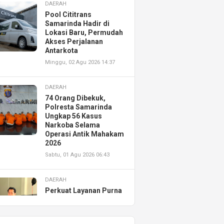
DAERAH
Pool Cititrans
Samarinda Hadir di
Lokasi Baru, Permudah
Akses Perjalanan
Antarkota
Minggu, 02 Agu 2026 14:37
DAERAH
74 Orang Dibekuk,
Polresta Samarinda
Ungkap 56 Kasus
Narkoba Selama
Operasi Antik Mahakam
2026
Sabtu, 01 Agu 2026 06:43
DAERAH
Perkuat Layanan Purna
Jual, Astra Motor
Kalimantan Timur 2
Resmikan AHASS