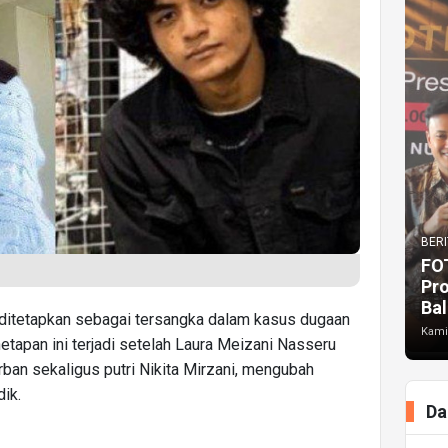
BERI
FO
Pr
Bal
ditetapkan sebagai tersangka dalam kasus dugaan
Kami
netapan ini terjadi setelah Laura Meizani Nasseru
rban sekaligus putri Nikita Mirzani, mengubah
ik.
Da