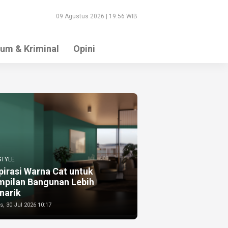
09 Agustus 2026 | 19:56 WIB
um & Kriminal
Opini
STYLE
pirasi Warna Cat untuk
mpilan Bangunan Lebih
narik
, 30 Jul 2026 10:17