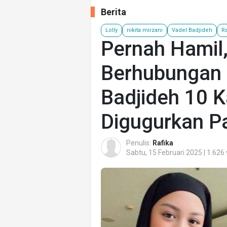
Berita
Lolly
nikita mirzani
Vadel Badjideh
R
Pernah Hamil,
Berhubungan 
Badjideh 10 K
Digugurkan Pa
Penulis:
Rafika
Sabtu, 15 Februari 2025 | 1.626