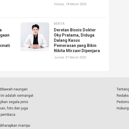
Selasa, 18 Maret 2025
BERITA
a
Deretan Bisnis Dokter
ugaan
Oky Pratama, Diduga
Dalang Kasus
kmati
Pemerasan yang Bikin
Nikita Mirzani Dipenjara
Jumat, 07 Maret 2025
a dibawah naungan
Tentang
. Ini adalah semangat
Redaks
ikan segala jenis
Pedoma
isan, foto dan juga
Hubung
a pembaca.
i diharapkan mampu