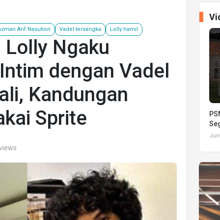
Vi
azman Arif Nasution
Vadel tersangka
Lolly hamil
 Lolly Ngaku
Intim dengan Vadel
ali, Kandungan
kai Sprite
PSM
Seg
Juma
 views