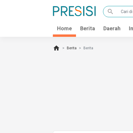
search
Home
Berita
Daerah
I
home
Berita
Berita