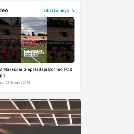
deo
chevron_right
Lihat Lainnya
 Makassar Siap Hadapi Borneo FC di
iri
t, 02 Januari 2026