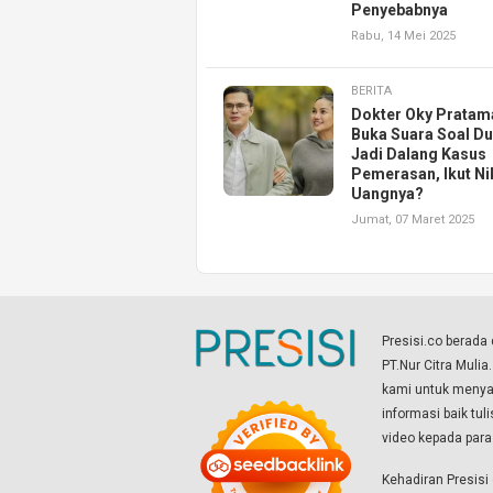
Penyebabnya
Rabu, 14 Mei 2025
BERITA
Dokter Oky Pratam
Buka Suara Soal D
Jadi Dalang Kasus
Pemerasan, Ikut Ni
Uangnya?
Jumat, 07 Maret 2025
Presisi.co berad
PT.Nur Citra Mulia
kami untuk menyaj
informasi baik tul
video kepada par
Kehadiran Presis