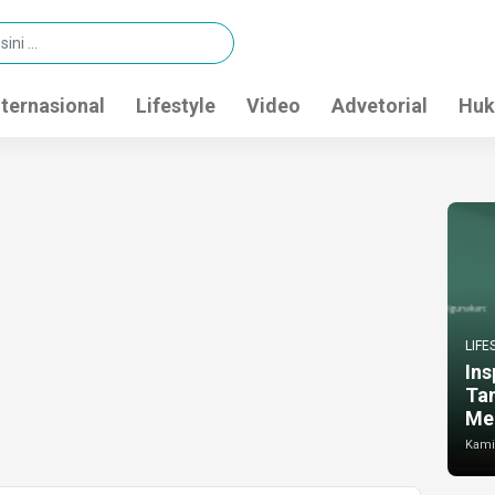
nternasional
Lifestyle
Video
Advetorial
Huk
LIFE
Ins
Ta
Me
Kamis