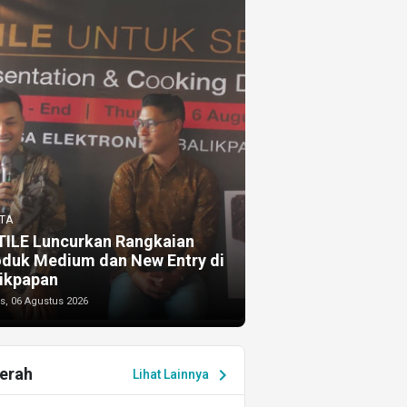
TA
TILE Luncurkan Rangkaian
oduk Medium dan New Entry di
ikpapan
s, 06 Agustus 2026
erah
chevron_right
Lihat Lainnya