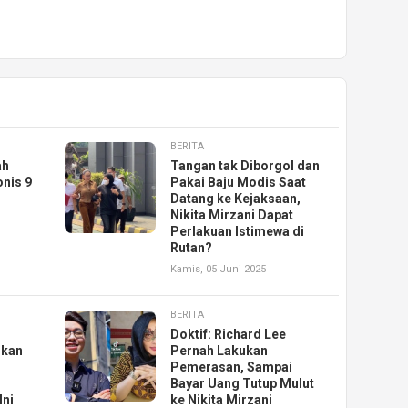
BERITA
ah
Tangan tak Diborgol dan
onis 9
Pakai Baju Modis Saat
Datang ke Kejaksaan,
Nikita Mirzani Dapat
Perlakuan Istimewa di
Rutan?
Kamis, 05 Juni 2025
BERITA
Doktif: Richard Lee
skan
Pernah Lakukan
Pemerasan, Sampai
Bayar Uang Tutup Mulut
Ini
ke Nikita Mirzani