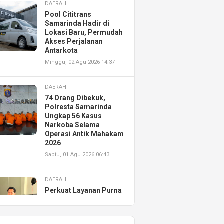
DAERAH
Pool Cititrans
Samarinda Hadir di
Lokasi Baru, Permudah
Akses Perjalanan
Antarkota
Minggu, 02 Agu 2026 14:37
DAERAH
74 Orang Dibekuk,
Polresta Samarinda
Ungkap 56 Kasus
Narkoba Selama
Operasi Antik Mahakam
2026
Sabtu, 01 Agu 2026 06:43
DAERAH
Perkuat Layanan Purna
Jual, Astra Motor
Kalimantan Timur 2
Resmikan AHASS