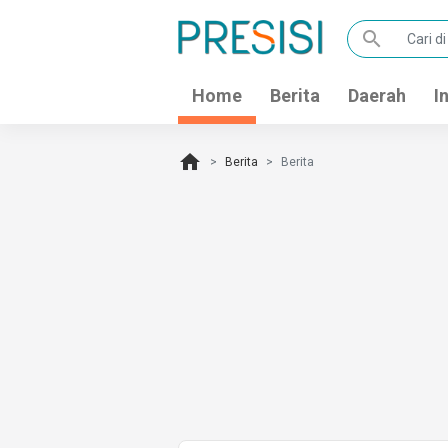
search
Home
Berita
Daerah
I
home
Berita
Berita