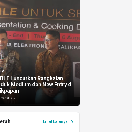
TA
TILE Luncurkan Rangkaian
oduk Medium dan New Entry di
ikpapan
i yang lalu
erah
chevron_right
Lihat Lainnya