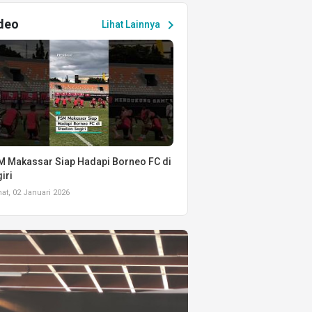
deo
chevron_right
Lihat Lainnya
 Makassar Siap Hadapi Borneo FC di
iri
t, 02 Januari 2026