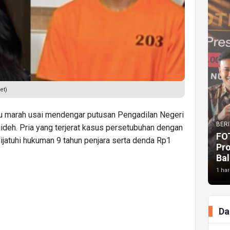
et)
u marah usai mendengar putusan Pengadilan Negeri
BERI
jideh. Pria yang terjerat kasus persetubuhan dengan
FO
 dijatuhi hukuman 9 tahun penjara serta denda Rp1
Pr
Bal
1 har
Da