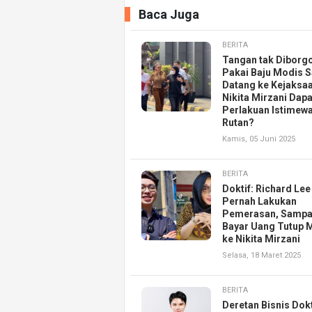
Baca Juga
BERITA
Tangan tak Diborgo
Pakai Baju Modis S
Datang ke Kejaksaa
Nikita Mirzani Dapa
Perlakuan Istimewa
Rutan?
Kamis, 05 Juni 2025
BERITA
Doktif: Richard Lee
Pernah Lakukan
Pemerasan, Sampa
Bayar Uang Tutup 
ke Nikita Mirzani
Selasa, 18 Maret 2025
BERITA
Deretan Bisnis Dok