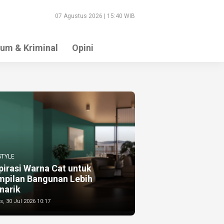
07 Agustus 2026 | 15:40 WIB
um & Kriminal
Opini
STYLE
pirasi Warna Cat untuk
mpilan Bangunan Lebih
narik
, 30 Jul 2026 10:17