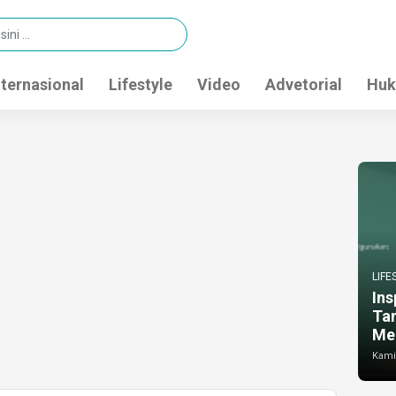
nternasional
Lifestyle
Video
Advetorial
Huk
LIFE
Ins
Ta
Me
Kamis