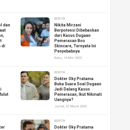
BERITA
l dan
Nikita Mirzani
aat
Berpotensi Dibebaskan
n,
dari Kasus Dugaan
t
Pemerasan Bos
 di
Skincare, Ternyata Ini
Penyebabnya
Rabu, 14 Mei 2025
BERITA
Dokter Oky Pratama
Buka Suara Soal Dugaan
i
Jadi Dalang Kasus
Mulut
Pemerasan, Ikut Nikmati
Uangnya?
Jumat, 07 Maret 2025
BERITA
ter
Dokter Oky Pratama