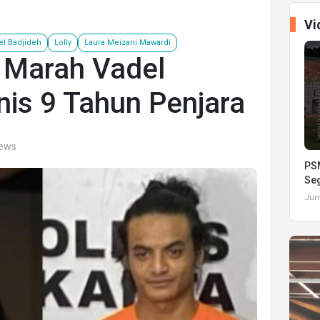
Vi
el Badjideh
Lolly
Laura Meizani Mawardi
i Marah Vadel
nis 9 Tahun Penjara
iews
PSM
Seg
Juma