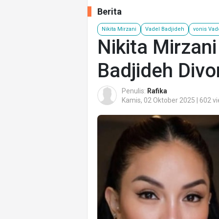
Berita
Nikita Mirzani
Vadel Badjideh
vonis Vad
Nikita Mirzan
Badjideh Divo
Penulis:
Rafika
Kamis, 02 Oktober 2025 | 602 v