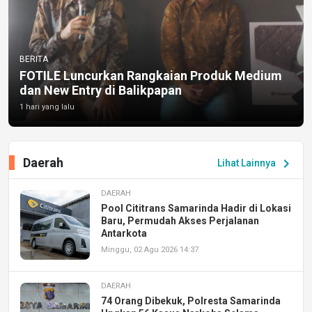
BERITA
FOTILE Luncurkan Rangkaian Produk Medium
dan New Entry di Balikpapan
1 hari yang lalu
Daerah
chevron_right
Lihat Lainnya
DAERAH
Pool Cititrans Samarinda Hadir di Lokasi
Baru, Permudah Akses Perjalanan
Antarkota
Minggu, 02 Agu 2026 14:37
DAERAH
74 Orang Dibekuk, Polresta Samarinda