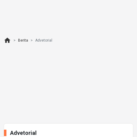
home
Berita
Advetorial
Advetorial