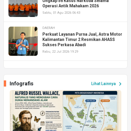
Ungkap 56 Kasus Narkoba Selama
Operasi Antik Mahakam 2026
Sabtu, 01 Agu 2026 06:43
DAERAH
Perkuat Layanan Purna Jual, Astra Motor
Kalimantan Timur 2 Resmikan AHASS
Sukses Perkasa Abadi
Rabu, 22 Jul 2026 19:29
DAERAH
UPA PERKASA Universitas Mulawarman
Laksanakan Job Fair Batch II, Hadirkan
Infografis
chevron_right
Lihat Lainnya
Peluang Kerja dan Magang
Jumat, 17 Jul 2026 22:30
DAERAH
Astra Motor Kalimantan Timur 2 Dukung
Mahasiswa Samarinda dalam Astra
Honda SDGs Future Leaders 2026
Jumat, 10 Jul 2026 19:01