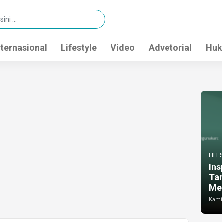
nternasional
Lifestyle
Video
Advetorial
Huk
LIFE
Ins
Ta
Me
Kamis