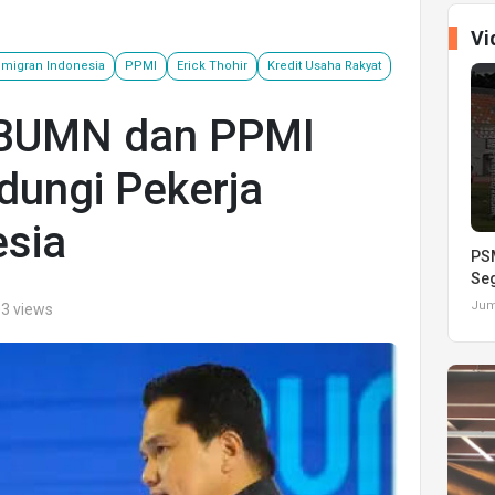
Vi
 migran Indonesia
PPMI
Erick Thohir
Kredit Usaha Rakyat
 BUMN dan PPMI
ndungi Pekerja
esia
PSM
Seg
s
Juma
03 views