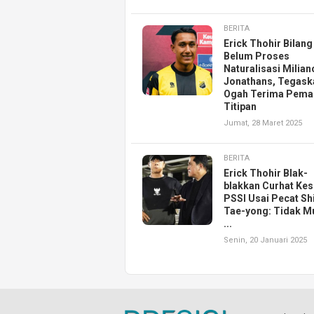
BERITA
Erick Thohir Bilang
Belum Proses
Naturalisasi Milian
Jonathans, Tegask
Ogah Terima Pema
Titipan
Jumat, 28 Maret 2025
BERITA
Erick Thohir Blak-
blakkan Curhat Kes
PSSI Usai Pecat Sh
Tae-yong: Tidak M
...
Senin, 20 Januari 2025