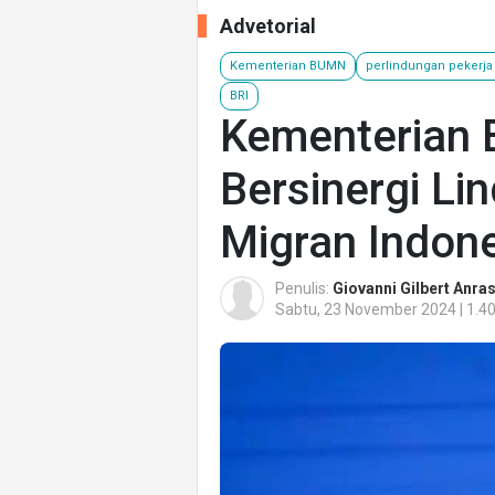
Advetorial
Kementerian BUMN
perlindungan pekerja
BRI
Kementerian
Bersinergi Li
Migran Indon
Penulis:
Giovanni Gilbert Anra
Sabtu, 23 November 2024 | 1.4