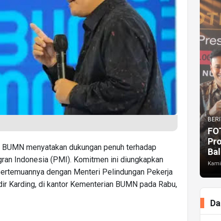
BERI
FO
Pr
 BUMN menyatakan dukungan penuh terhadap
Bal
gran Indonesia (PMI). Komitmen ini diungkapkan
Kami
pertemuannya dengan Menteri Pelindungan Pekerja
dir Karding, di kantor Kementerian BUMN pada Rabu,
Da