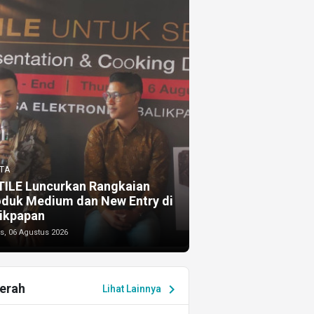
TA
TILE Luncurkan Rangkaian
oduk Medium dan New Entry di
ikpapan
s, 06 Agustus 2026
erah
chevron_right
Lihat Lainnya