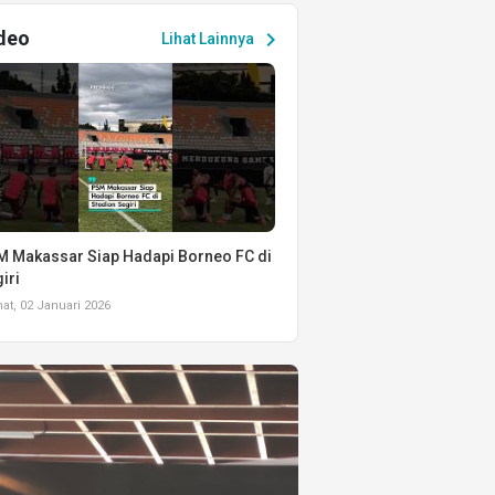
deo
chevron_right
Lihat Lainnya
 Makassar Siap Hadapi Borneo FC di
iri
t, 02 Januari 2026