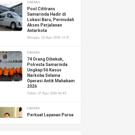
DAERAH
Pool Cititrans
Samarinda Hadir di
Lokasi Baru, Permudah
Akses Perjalanan
Antarkota
Minggu, 02 Agu 2026 14:37
DAERAH
74 Orang Dibekuk,
Polresta Samarinda
Ungkap 56 Kasus
Narkoba Selama
Operasi Antik Mahakam
2026
Sabtu, 01 Agu 2026 06:43
DAERAH
Perkuat Layanan Purna
Jual, Astra Motor
Kalimantan Timur 2
Resmikan AHASS