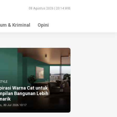
08 Agustus 2026 | 20:14 WIB
um & Kriminal
Opini
STYLE
pirasi Warna Cat untuk
mpilan Bangunan Lebih
narik
, 30 Jul 2026 10:17