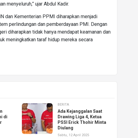
gan menyeluruh,” ujar Abdul Kadir.
MN dan Kementerian PPMI diharapkan menjadi
stem perlindungan dan pemberdayaan PMI. Dengan
 negeri diharapkan tidak hanya mendapat keamanan dan
tuk meningkatkan taraf hidup mereka secara
BERITA
an
Ada Kejanggalan Saat
i di
Drawing Liga 4, Ketua
r
PSSI Erick Thohir Minta
Diulang
Sabtu, 12 April 2025