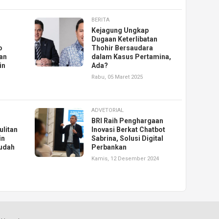
BERITA
Kejagung Ungkap
Dugaan Keterlibatan
o
Thohir Bersaudara
an
dalam Kasus Pertamina,
in
Ada?
Rabu, 05 Maret 2025
ADVETORIAL
BRI Raih Penghargaan
ulitan
Inovasi Berkat Chatbot
in
Sabrina, Solusi Digital
udah
Perbankan
Kamis, 12 Desember 2024