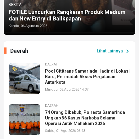
BERITA
FOTILE Luncurkan Rangkaian Produk Medium
dan New Entry di Balikpapan
Kamis, 06 Agustus 2026
Daerah
chevron_right
Lihat Lainnya
DAERAH
Pool Cititrans Samarinda Hadir di Lokasi
Baru, Permudah Akses Perjalanan
Antarkota
Minggu, 02 Agu 2026 14:37
DAERAH
74 Orang Dibekuk, Polresta Samarinda
Ungkap 56 Kasus Narkoba Selama
Operasi Antik Mahakam 2026
Sabtu, 01 Agu 2026 06:43