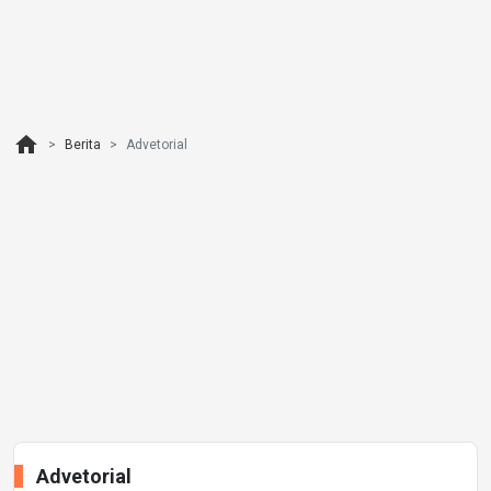
home
Berita
Advetorial
Advetorial