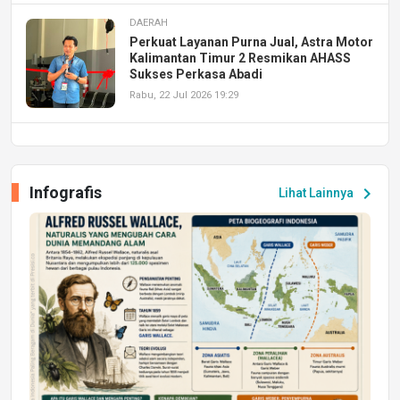
DAERAH
Perkuat Layanan Purna Jual, Astra Motor
Kalimantan Timur 2 Resmikan AHASS
Sukses Perkasa Abadi
Rabu, 22 Jul 2026 19:29
DAERAH
UPA PERKASA Universitas Mulawarman
Laksanakan Job Fair Batch II, Hadirkan
Infografis
chevron_right
Lihat Lainnya
Peluang Kerja dan Magang
Jumat, 17 Jul 2026 22:30
DAERAH
Astra Motor Kalimantan Timur 2 Dukung
Mahasiswa Samarinda dalam Astra
Honda SDGs Future Leaders 2026
Jumat, 10 Jul 2026 19:01