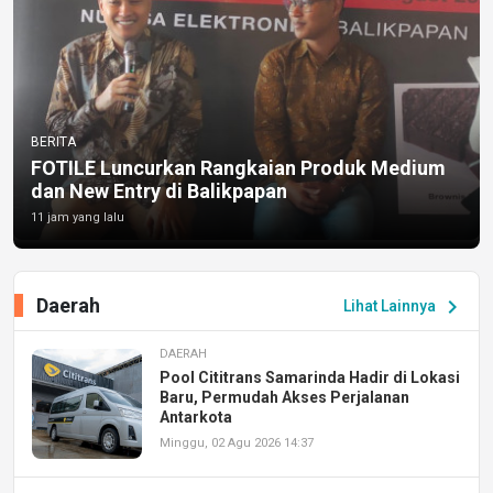
BERITA
FOTILE Luncurkan Rangkaian Produk Medium
dan New Entry di Balikpapan
11 jam yang lalu
Daerah
chevron_right
Lihat Lainnya
DAERAH
Pool Cititrans Samarinda Hadir di Lokasi
Baru, Permudah Akses Perjalanan
Antarkota
Minggu, 02 Agu 2026 14:37