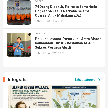
DAERAH
74 Orang Dibekuk, Polresta Samarinda
Ungkap 56 Kasus Narkoba Selama
Operasi Antik Mahakam 2026
Sabtu, 01 Agu 2026 06:43
DAERAH
Perkuat Layanan Purna Jual, Astra Motor
Kalimantan Timur 2 Resmikan AHASS
Sukses Perkasa Abadi
Rabu, 22 Jul 2026 19:29
DAERAH
UPA PERKASA Universitas Mulawarman
Laksanakan Job Fair Batch II, Hadirkan
Infografis
chevron_right
Lihat Lainnya
Peluang Kerja dan Magang
Jumat, 17 Jul 2026 22:30
DAERAH
Astra Motor Kalimantan Timur 2 Dukung
Mahasiswa Samarinda dalam Astra