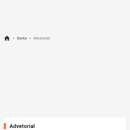
home
Berita
Advetorial
Advetorial