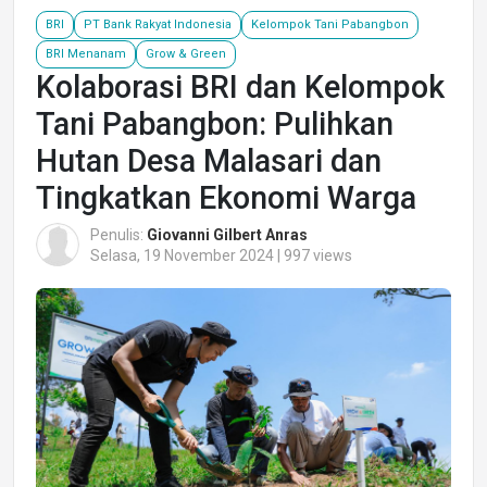
BRI
PT Bank Rakyat Indonesia
Kelompok Tani Pabangbon
BRI Menanam
Grow & Green
Kolaborasi BRI dan Kelompok
Tani Pabangbon: Pulihkan
Hutan Desa Malasari dan
Tingkatkan Ekonomi Warga
Penulis:
Giovanni Gilbert Anras
Selasa, 19 November 2024 | 997 views