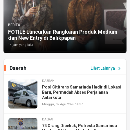
BERITA
FOTILE Luncurkan Rangkaian Produk Medium
dan New Entry di Balikpapan
14 jam yang lalu
Daerah
chevron_right
Lihat Lainnya
DAERAH
Pool Cititrans Samarinda Hadir di Lokasi
Baru, Permudah Akses Perjalanan
Antarkota
Minggu, 02 Agu 2026 14:37
DAERAH
74 Orang Dibekuk, Polresta Samarinda