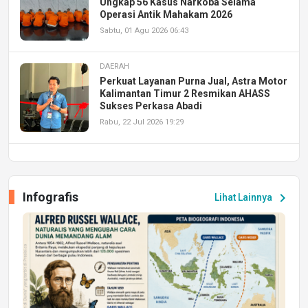
Ungkap 56 Kasus Narkoba Selama
Operasi Antik Mahakam 2026
Sabtu, 01 Agu 2026 06:43
DAERAH
Perkuat Layanan Purna Jual, Astra Motor
Kalimantan Timur 2 Resmikan AHASS
Sukses Perkasa Abadi
Rabu, 22 Jul 2026 19:29
DAERAH
UPA PERKASA Universitas Mulawarman
Laksanakan Job Fair Batch II, Hadirkan
Infografis
chevron_right
Lihat Lainnya
Peluang Kerja dan Magang
Jumat, 17 Jul 2026 22:30
DAERAH
Astra Motor Kalimantan Timur 2 Dukung
Mahasiswa Samarinda dalam Astra
Honda SDGs Future Leaders 2026
Jumat, 10 Jul 2026 19:01