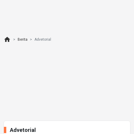
home
Berita
Advetorial
Advetorial