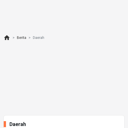
home
Berita
Daerah
Daerah