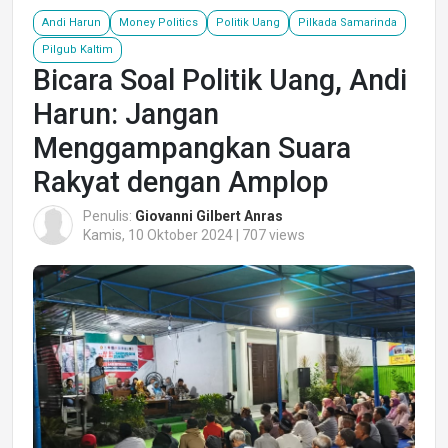
Andi Harun
Money Politics
Politik Uang
Pilkada Samarinda
Pilgub Kaltim
Bicara Soal Politik Uang, Andi
Harun: Jangan
Menggampangkan Suara
Rakyat dengan Amplop
Penulis:
Giovanni Gilbert Anras
Kamis, 10 Oktober 2024 | 707 views