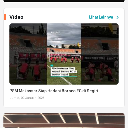
Video
chevron_right
Lihat Lainnya
PSM Makassar Siap Hadapi Borneo FC di Segiri
Jumat, 02 Januari 2026