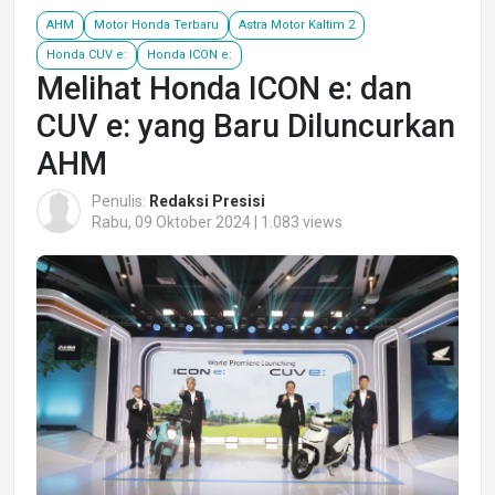
AHM
Motor Honda Terbaru
Astra Motor Kaltim 2
Honda CUV e:
Honda ICON e:
Melihat Honda ICON e: dan
CUV e: yang Baru Diluncurkan
AHM
Penulis:
Redaksi Presisi
Rabu, 09 Oktober 2024 | 1.083 views