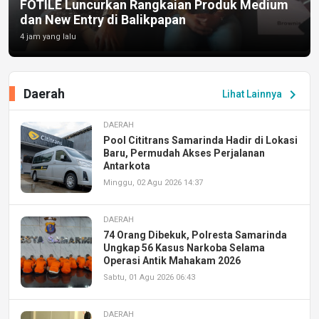
FOTILE Luncurkan Rangkaian Produk Medium
dan New Entry di Balikpapan
4 jam yang lalu
Daerah
chevron_right
Lihat Lainnya
DAERAH
Pool Cititrans Samarinda Hadir di Lokasi
Baru, Permudah Akses Perjalanan
Antarkota
Minggu, 02 Agu 2026 14:37
DAERAH
74 Orang Dibekuk, Polresta Samarinda
Ungkap 56 Kasus Narkoba Selama
Operasi Antik Mahakam 2026
Sabtu, 01 Agu 2026 06:43
DAERAH