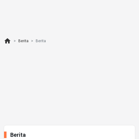
home
Berita
Berita
Berita