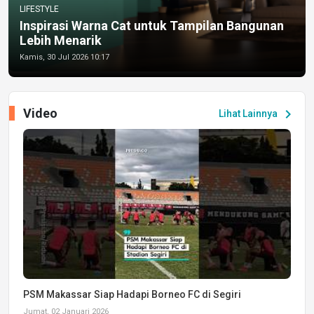
LIFESTYLE
Inspirasi Warna Cat untuk Tampilan Bangunan
Lebih Menarik
Kamis, 30 Jul 2026 10:17
Video
chevron_right
Lihat Lainnya
PSM Makassar Siap Hadapi Borneo FC di Segiri
Jumat, 02 Januari 2026