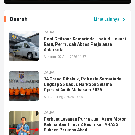
Daerah
chevron_right
Lihat Lainnya
DAERAH
Pool Cititrans Samarinda Hadir di Lokasi
Baru, Permudah Akses Perjalanan
Antarkota
Minggu, 02 Agu 2026 14:37
DAERAH
74 Orang Dibekuk, Polresta Samarinda
Ungkap 56 Kasus Narkoba Selama
Operasi Antik Mahakam 2026
Sabtu, 01 Agu 2026 06:43
DAERAH
Perkuat Layanan Purna Jual, Astra Motor
Kalimantan Timur 2 Resmikan AHASS
Sukses Perkasa Abadi