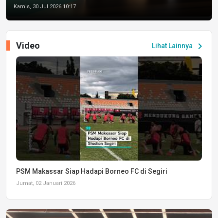
Kamis, 30 Jul 2026 10:17
Video
chevron_right
Lihat Lainnya
PSM Makassar Siap Hadapi Borneo FC di Segiri
Jumat, 02 Januari 2026