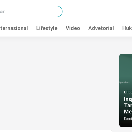
nternasional
Lifestyle
Video
Advetorial
Huk
LIFE
Ins
Ta
Me
Kamis