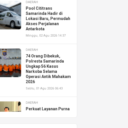
DAERAH
Pool Cititrans
Samarinda Hadir di
Lokasi Baru, Permudah
Akses Perjalanan
Antarkota
Minggu, 02 Agu 2026 14:37
DAERAH
74 Orang Dibekuk,
Polresta Samarinda
Ungkap 56 Kasus
Narkoba Selama
Operasi Antik Mahakam
2026
Sabtu, 01 Agu 2026 06:43
DAERAH
Perkuat Layanan Purna
Jual, Astra Motor
Kalimantan Timur 2
Resmikan AHASS