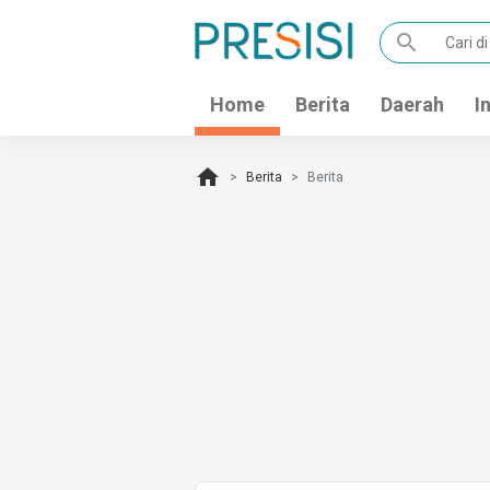
search
Home
Berita
Daerah
I
home
Berita
Berita