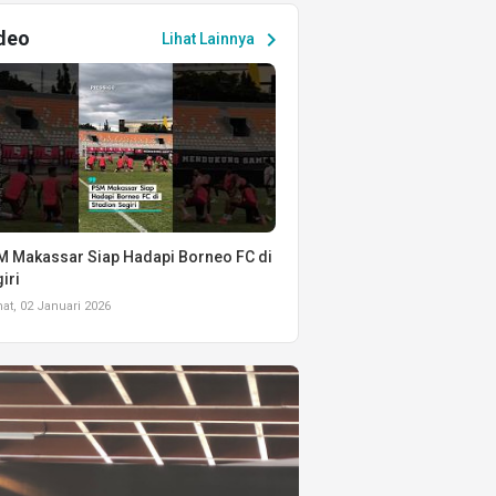
deo
chevron_right
Lihat Lainnya
 Makassar Siap Hadapi Borneo FC di
iri
t, 02 Januari 2026