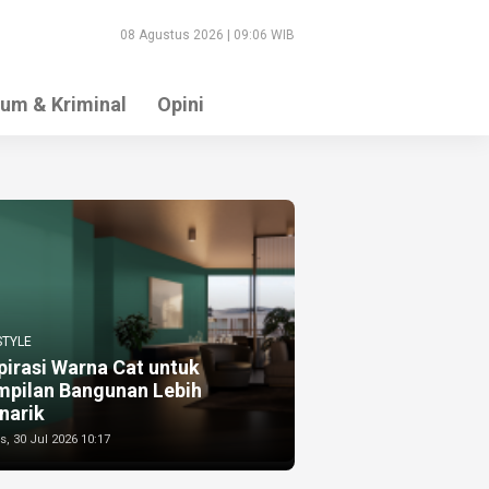
08 Agustus 2026 | 09:06 WIB
um & Kriminal
Opini
STYLE
pirasi Warna Cat untuk
mpilan Bangunan Lebih
narik
, 30 Jul 2026 10:17