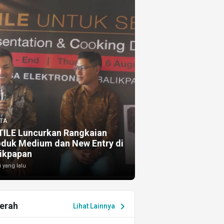
TA
TILE Luncurkan Rangkaian
oduk Medium dan New Entry di
ikpapan
i yang lalu
erah
chevron_right
Lihat Lainnya