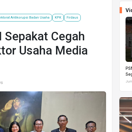
Vi
ektorat Antikorupsi Badan Usaha
KPK
Firdaus
 Sepakat Cegah
ktor Usaha Media
PSM
Seg
Juma
ws