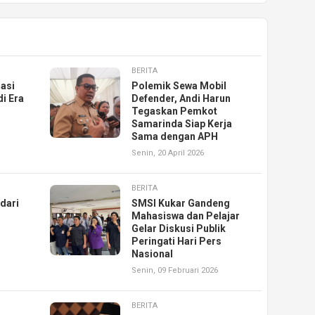
BERITA
asi
Polemik Sewa Mobil
di Era
Defender, Andi Harun
Tegaskan Pemkot
Samarinda Siap Kerja
Sama dengan APH
Senin, 20 April 2026
BERITA
dari
SMSI Kukar Gandeng
Mahasiswa dan Pelajar
Gelar Diskusi Publik
Peringati Hari Pers
Nasional
Senin, 09 Februari 2026
BERITA