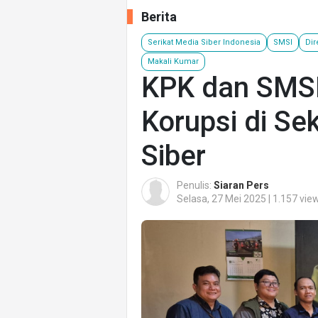
Berita
Serikat Media Siber Indonesia
SMSI
Dir
Makali Kumar
KPK dan SMSI
Korupsi di Se
Siber
Penulis:
Siaran Pers
Selasa, 27 Mei 2025 | 1.157 vie