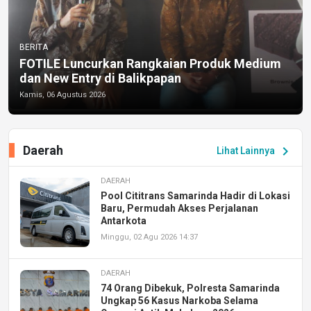
BERITA
FOTILE Luncurkan Rangkaian Produk Medium
dan New Entry di Balikpapan
Kamis, 06 Agustus 2026
Daerah
chevron_right
Lihat Lainnya
DAERAH
Pool Cititrans Samarinda Hadir di Lokasi
Baru, Permudah Akses Perjalanan
Antarkota
Minggu, 02 Agu 2026 14:37
DAERAH
74 Orang Dibekuk, Polresta Samarinda
Ungkap 56 Kasus Narkoba Selama