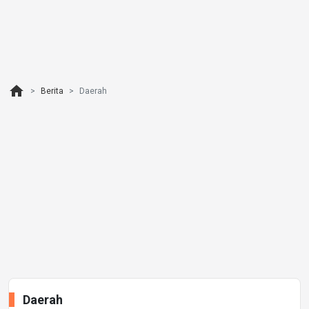
home
Berita
Daerah
Daerah