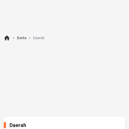
home
Berita
Daerah
Daerah