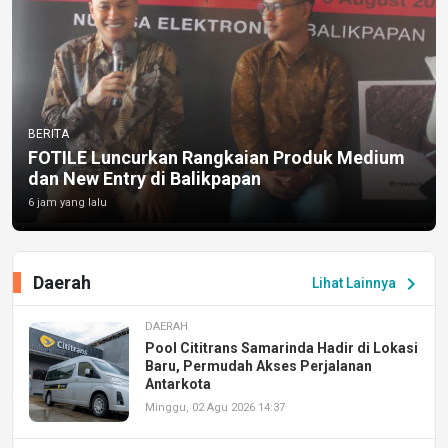
BERITA
FOTILE Luncurkan Rangkaian Produk Medium
dan New Entry di Balikpapan
6 jam yang lalu
Daerah
chevron_right
Lihat Lainnya
DAERAH
Pool Cititrans Samarinda Hadir di Lokasi
Baru, Permudah Akses Perjalanan
Antarkota
Minggu, 02 Agu 2026 14:37