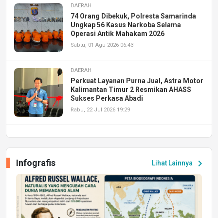
DAERAH
74 Orang Dibekuk, Polresta Samarinda
Ungkap 56 Kasus Narkoba Selama
Operasi Antik Mahakam 2026
Sabtu, 01 Agu 2026 06:43
DAERAH
Perkuat Layanan Purna Jual, Astra Motor
Kalimantan Timur 2 Resmikan AHASS
Sukses Perkasa Abadi
Rabu, 22 Jul 2026 19:29
DAERAH
UPA PERKASA Universitas Mulawarman
Laksanakan Job Fair Batch II, Hadirkan
Infografis
chevron_right
Lihat Lainnya
Peluang Kerja dan Magang
Jumat, 17 Jul 2026 22:30
DAERAH
Astra Motor Kalimantan Timur 2 Dukung