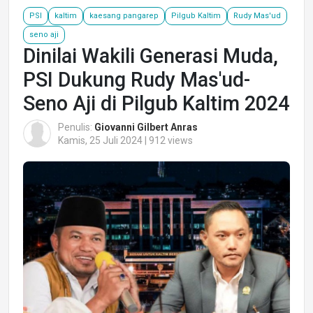
PSI
kaltim
kaesang pangarep
Pilgub Kaltim
Rudy Mas'ud
seno aji
Dinilai Wakili Generasi Muda,
PSI Dukung Rudy Mas'ud-
Seno Aji di Pilgub Kaltim 2024
Penulis:
Giovanni Gilbert Anras
Kamis, 25 Juli 2024 | 912 views