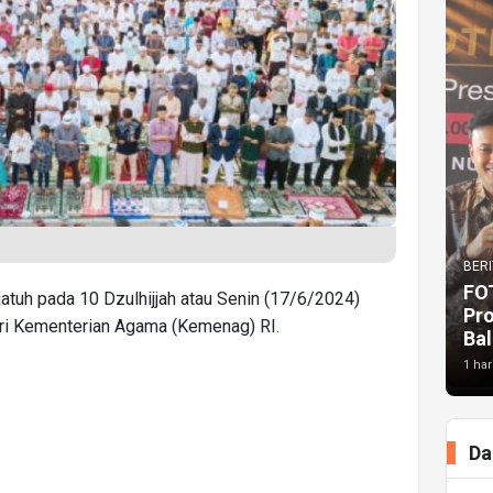
BERI
FO
 jatuh pada 10 Dzulhijjah atau Senin (17/6/2024)
Pr
ari Kementerian Agama (Kemenag) RI.
Bal
1 har
Da