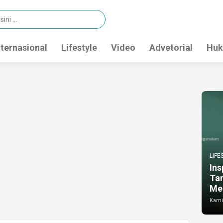
nternasional
Lifestyle
Video
Advetorial
Huk
LIFE
Ins
Ta
Me
Kamis