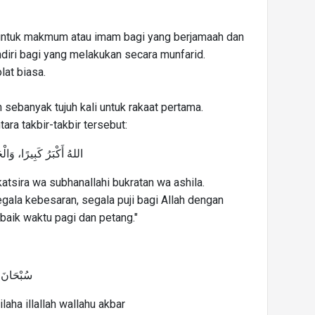
a untuk makmum atau imam bagi yang berjamaah dan
ndiri bagi yang melakukan secara munfarid.
lat biasa.
sebanyak tujuh kali untuk rakaat pertama.
tara takbir-takbir tersebut:
اللهُ أَكْبَرُ كَبِيرًا، وَالْ
katsira wa subhanallahi bukratan wa ashila.
gala kebesaran, segala puji bagi Allah dengan
 baik waktu pagi dan petang."
سُبْحَانَ الل
laha illallah wallahu akbar