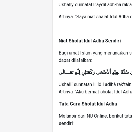
Ushally sunnatal li'aydil adh-ha rak'
Artinya: "Saya niat shalat Idul Adha
Niat Sholat Idul Adha Sendiri
Bagi umat Islam yang menunaikan sho
dapat dilafalkan:
ْ سُنَّةً لعِيْدِ اْلأَضْحَى رَكْعَتَيْنِ لِلّٰهِ تَعَـــالَى
Ushallî sunnatan li 'îdil adlhâ rak'taini 
Artinya: "Aku berniat sholat Idul Adh
Tata Cara Sholat Idul Adha
Melansir dari NU Online, berikut tat
sendiri: