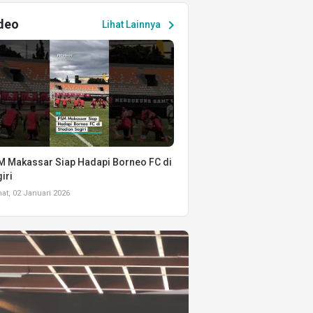
deo
chevron_right
Lihat Lainnya
 Makassar Siap Hadapi Borneo FC di
iri
t, 02 Januari 2026