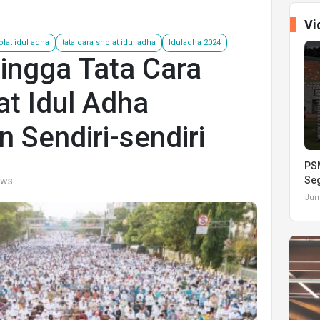
Vi
olat idul adha
tata cara sholat idul adha
Iduladha 2024
ingga Tata Cara
t Idul Adha
 Sendiri-sendiri
PSM
Seg
ews
Juma