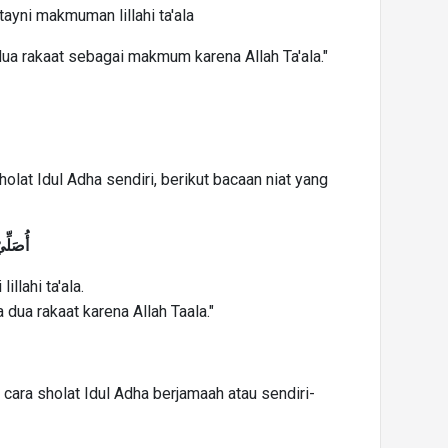
atayni makmuman lillahi ta'ala
 dua rakaat sebagai makmum karena Allah Ta'ala."
lat Idul Adha sendiri, berikut bacaan niat yang
أُصَلِّي
lillahi ta'ala.
a dua rakaat karena Allah Taala."
a cara sholat Idul Adha berjamaah atau sendiri-