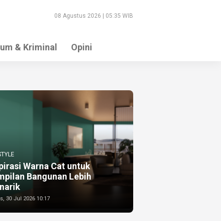
08 Agustus 2026 | 05:35 WIB
um & Kriminal
Opini
STYLE
pirasi Warna Cat untuk
mpilan Bangunan Lebih
narik
, 30 Jul 2026 10:17