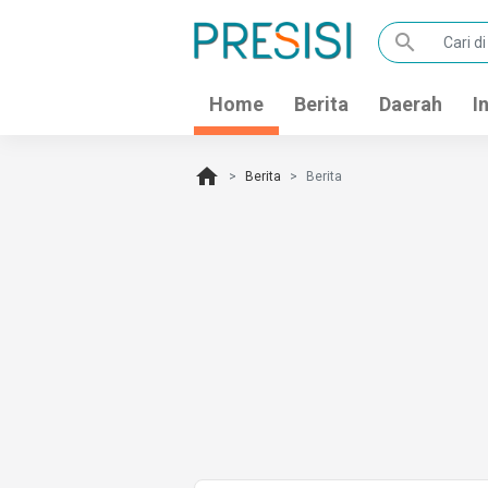
search
Home
Berita
Daerah
I
home
Berita
Berita