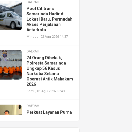
DAERAH
Pool Cititrans
Samarinda Hadir di
Lokasi Baru, Permudah
Akses Perjalanan
Antarkota
Minggu, 02 Agu 2026 14:37
DAERAH
74 Orang Dibekuk,
Polresta Samarinda
Ungkap 56 Kasus
Narkoba Selama
Operasi Antik Mahakam
2026
Sabtu, 01 Agu 2026 06:43
DAERAH
Perkuat Layanan Purna
Jual, Astra Motor
Kalimantan Timur 2
Resmikan AHASS