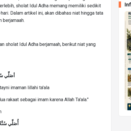
In
Terlebih, sholat Idul Adha memang memiliki sedikit
ari. Dalam artikel ini, akan dibahas niat hingga tata
n berjamaah.
n sholat Idul Adha berjamaah, berikut niat yang
أصَلِّي سُنَّ
tayni imaman lillahi ta'ala
 dua rakaat sebagai imam karena Allah Ta'ala."
m
أُصَلِّي سُنَّةُ