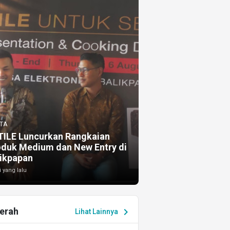
TA
TILE Luncurkan Rangkaian
oduk Medium dan New Entry di
ikpapan
i yang lalu
erah
chevron_right
Lihat Lainnya