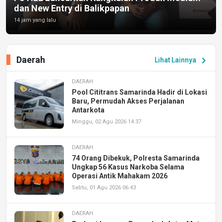
dan New Entry di Balikpapan
14 jam yang lalu
Daerah
chevron_right
Lihat Lainnya
DAERAH
Pool Cititrans Samarinda Hadir di Lokasi
Baru, Permudah Akses Perjalanan
Antarkota
Minggu, 02 Agu 2026 14:37
DAERAH
74 Orang Dibekuk, Polresta Samarinda
Ungkap 56 Kasus Narkoba Selama
Operasi Antik Mahakam 2026
Sabtu, 01 Agu 2026 06:43
DAERAH