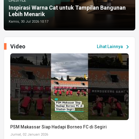
LIFESTYLE
Inspirasi Warna Cat untuk Tampilan Bangunan
Lebih Menarik
Kamis, 30 Jul 2026 10:17
Video
chevron_right
Lihat Lainnya
PSM Makassar Siap Hadapi Borneo FC di Segiri
Jumat, 02 Januari 2026