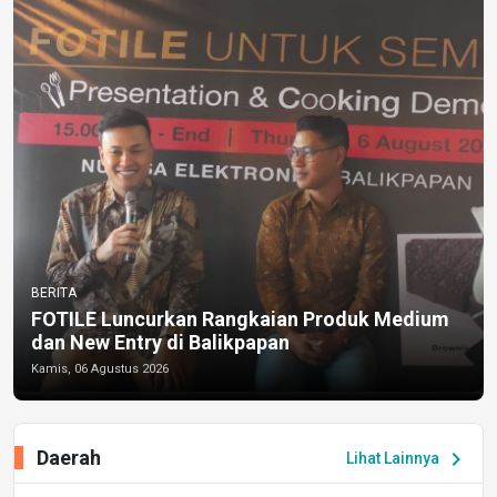
BERITA
FOTILE Luncurkan Rangkaian Produk Medium
dan New Entry di Balikpapan
Kamis, 06 Agustus 2026
Daerah
chevron_right
Lihat Lainnya