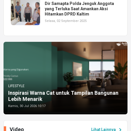
Dir Samapta Polda Jenguk Anggota
yang Terluka Saat Amankan Aksi
Hitamkan DPRD Kaltim
Selasa, 02 September 2025
LIFESTYLE
Inspirasi Warna Cat untuk Tampilan Bangunan
Lebih Menarik
Kamis, 30 Jul 2026 10:17
Video
chevron_right
Lihat Lainnya