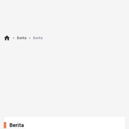
home
Berita
Berita
Berita