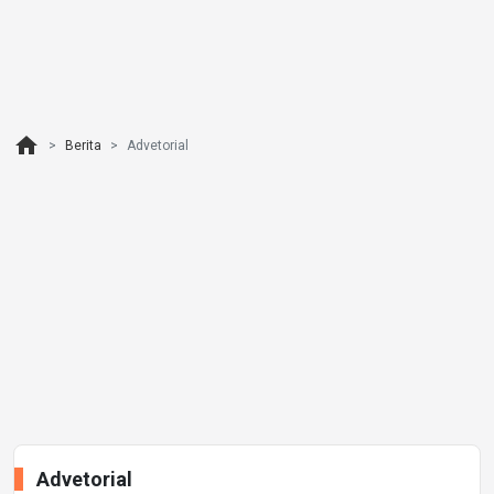
home
Berita
Advetorial
Advetorial