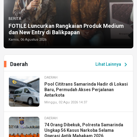
BERITA
FOTILE Luncurkan Rangkaian Produk Medium
dan New Entry di Balikpapan
Kamis, 06 Agustus 2026
Daerah
chevron_right
Lihat Lainnya
DAERAH
Pool Cititrans Samarinda Hadir di Lokasi
Baru, Permudah Akses Perjalanan
Antarkota
Minggu, 02 Agu 2026 14:37
DAERAH
74 Orang Dibekuk, Polresta Samarinda
Ungkap 56 Kasus Narkoba Selama
Operasi Antik Mahakam 2026