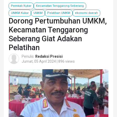
Pemkab Kukar
Kecamatan Tenggarong Seberang
UMKM Kukar
UMKM
Pelatihan UMKM
ekonomi daerah
Dorong Pertumbuhan UMKM,
Kecamatan Tenggarong
Seberang Giat Adakan
Pelatihan
Penulis:
Redaksi Presisi
Jumat, 05 April 2024 | 896 views