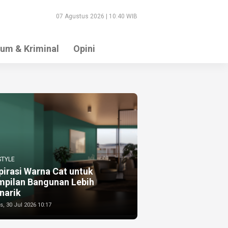
07 Agustus 2026 | 10:40 WIB
um & Kriminal
Opini
STYLE
pirasi Warna Cat untuk
mpilan Bangunan Lebih
narik
, 30 Jul 2026 10:17