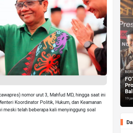
BERI
FO
Pr
Bal
cawapres) nomor urut 3, Mahfud MD, hingga saat ini
19 ja
enteri Koordinator Politik, Hukum, dan Keamanan
i meski telah beberapa kali menyinggung soal
Da