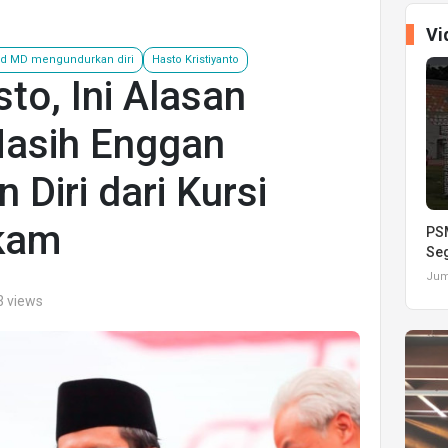
Vi
d MD mengundurkan diri
Hasto Kristiyanto
to, Ini Alasan
asih Enggan
Diri dari Kursi
kam
PSM
Seg
Juma
3 views