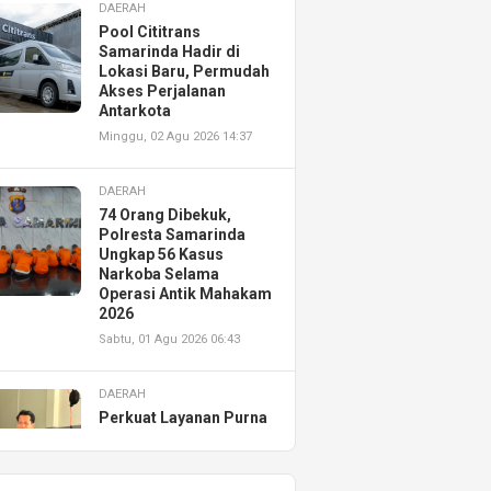
DAERAH
Pool Cititrans
Samarinda Hadir di
Lokasi Baru, Permudah
Akses Perjalanan
Antarkota
Minggu, 02 Agu 2026 14:37
DAERAH
74 Orang Dibekuk,
Polresta Samarinda
Ungkap 56 Kasus
Narkoba Selama
Operasi Antik Mahakam
2026
Sabtu, 01 Agu 2026 06:43
DAERAH
Perkuat Layanan Purna
Jual, Astra Motor
Kalimantan Timur 2
Resmikan AHASS