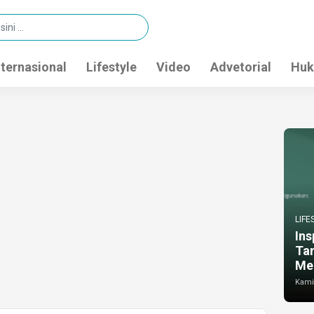
nternasional
Lifestyle
Video
Advetorial
Huk
LIFE
Ins
Ta
Me
Kamis