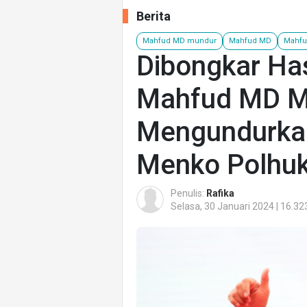
Berita
Mahfud MD mundur
Mahfud MD
Mahfu
Dibongkar Has
Mahfud MD M
Mengundurkan 
Menko Polhu
Penulis:
Rafika
Selasa, 30 Januari 2024 | 16.32