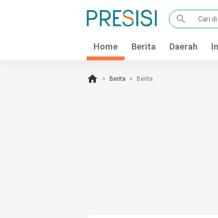
search
Home
Berita
Daerah
I
home
Berita
Berita