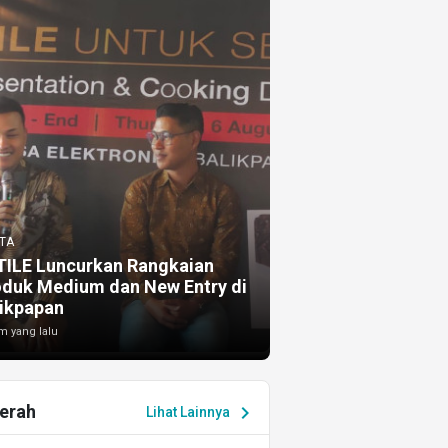
TA
TILE Luncurkan Rangkaian
oduk Medium dan New Entry di
ikpapan
m yang lalu
erah
chevron_right
Lihat Lainnya