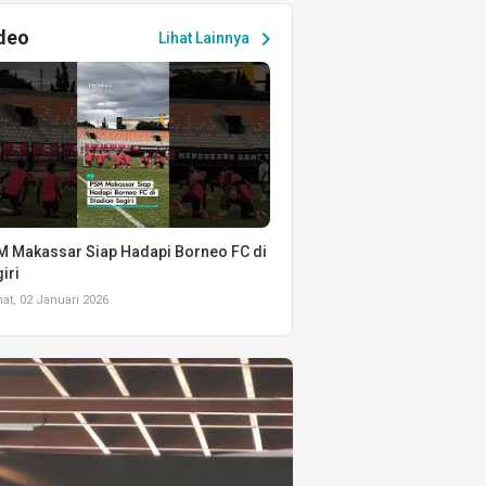
deo
chevron_right
Lihat Lainnya
 Makassar Siap Hadapi Borneo FC di
iri
t, 02 Januari 2026