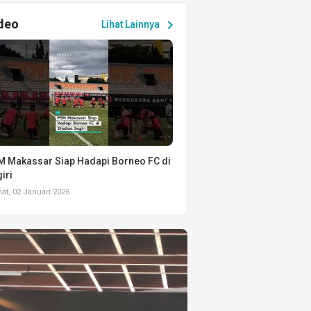
deo
chevron_right
Lihat Lainnya
 Makassar Siap Hadapi Borneo FC di
iri
t, 02 Januari 2026