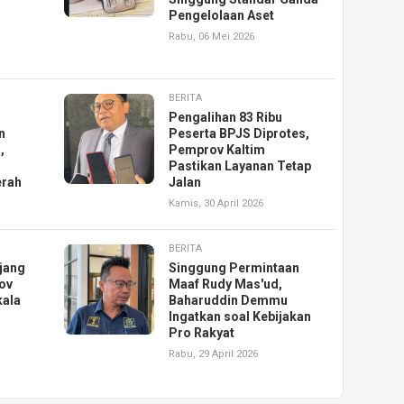
Pengelolaan Aset
Rabu, 06 Mei 2026
BERITA
Pengalihan 83 Ribu
n
Peserta BPJS Diprotes,
,
Pemprov Kaltim
Pastikan Layanan Tetap
erah
Jalan
Kamis, 30 April 2026
BERITA
jang
Singgung Permintaan
ov
Maaf Rudy Mas'ud,
kala
Baharuddin Demmu
Ingatkan soal Kebijakan
Pro Rakyat
Rabu, 29 April 2026