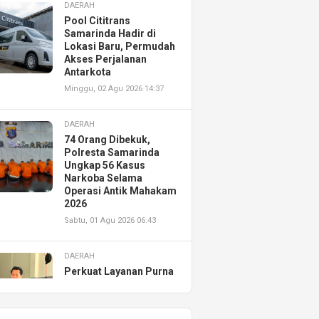
DAERAH
Pool Cititrans
Samarinda Hadir di
Lokasi Baru, Permudah
Akses Perjalanan
Antarkota
Minggu, 02 Agu 2026 14:37
DAERAH
74 Orang Dibekuk,
Polresta Samarinda
Ungkap 56 Kasus
Narkoba Selama
Operasi Antik Mahakam
2026
Sabtu, 01 Agu 2026 06:43
DAERAH
Perkuat Layanan Purna
Jual, Astra Motor
Kalimantan Timur 2
Resmikan AHASS