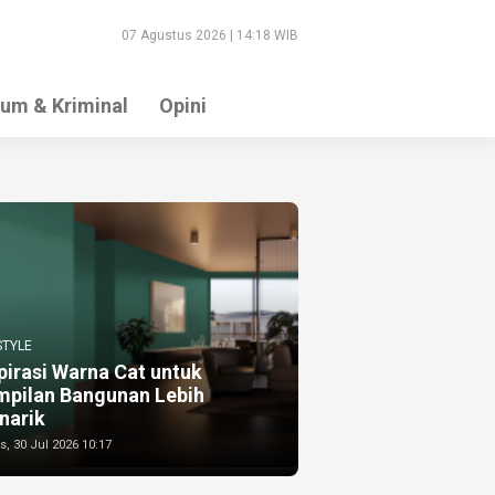
07 Agustus 2026 | 14:18 WIB
um & Kriminal
Opini
STYLE
pirasi Warna Cat untuk
mpilan Bangunan Lebih
narik
, 30 Jul 2026 10:17