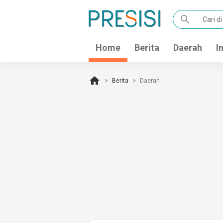
search
Home
Berita
Daerah
I
home
Berita
Daerah