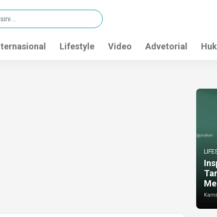
nternasional
Lifestyle
Video
Advetorial
Huk
LIFE
Ins
Ta
Me
Kamis