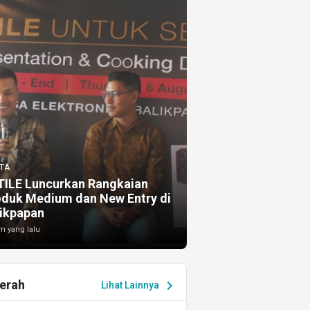
TA
TILE Luncurkan Rangkaian
oduk Medium dan New Entry di
ikpapan
m yang lalu
erah
chevron_right
Lihat Lainnya