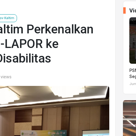
Vi
v Kaltim
altim Perkenalkan
N-LAPOR ke
sabilitas
PSM
Seg
 views
Juma