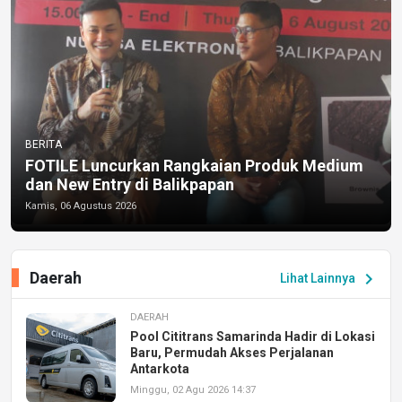
BERITA
FOTILE Luncurkan Rangkaian Produk Medium
dan New Entry di Balikpapan
Kamis, 06 Agustus 2026
Daerah
chevron_right
Lihat Lainnya
DAERAH
Pool Cititrans Samarinda Hadir di Lokasi
Baru, Permudah Akses Perjalanan
Antarkota
Minggu, 02 Agu 2026 14:37