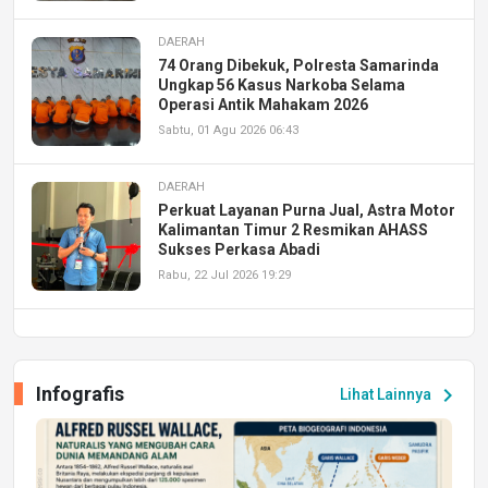
DAERAH
74 Orang Dibekuk, Polresta Samarinda
Ungkap 56 Kasus Narkoba Selama
Operasi Antik Mahakam 2026
Sabtu, 01 Agu 2026 06:43
DAERAH
Perkuat Layanan Purna Jual, Astra Motor
Kalimantan Timur 2 Resmikan AHASS
Sukses Perkasa Abadi
Rabu, 22 Jul 2026 19:29
DAERAH
UPA PERKASA Universitas Mulawarman
Laksanakan Job Fair Batch II, Hadirkan
Infografis
chevron_right
Lihat Lainnya
Peluang Kerja dan Magang
Jumat, 17 Jul 2026 22:30
DAERAH