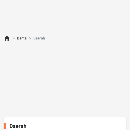
home
Berita
Daerah
Daerah