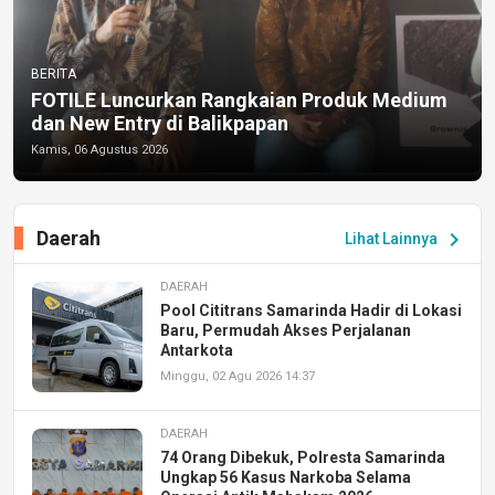
BERITA
FOTILE Luncurkan Rangkaian Produk Medium
dan New Entry di Balikpapan
Kamis, 06 Agustus 2026
Daerah
chevron_right
Lihat Lainnya
DAERAH
Pool Cititrans Samarinda Hadir di Lokasi
Baru, Permudah Akses Perjalanan
Antarkota
Minggu, 02 Agu 2026 14:37
DAERAH
74 Orang Dibekuk, Polresta Samarinda
Ungkap 56 Kasus Narkoba Selama