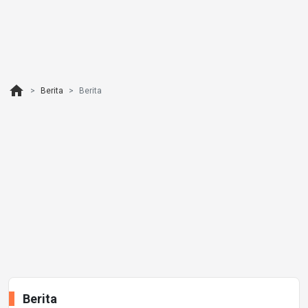
home
Berita
Berita
Berita