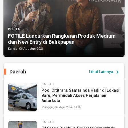
BERITA
FOTILE Luncurkan Rangkaian Produk Medium
dan New Entry di Balikpapan
Kamis, 06 Agustus 2026
Daerah
chevron_right
Lihat Lainnya
DAERAH
Pool Cititrans Samarinda Hadir di Lokasi
Baru, Permudah Akses Perjalanan
Antarkota
Minggu, 02 Agu 2026 14:37
DAERAH