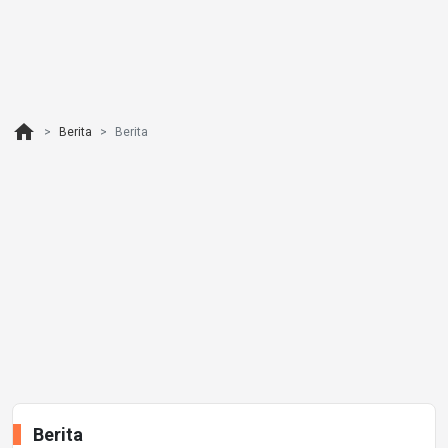
home
Berita
Berita
Berita