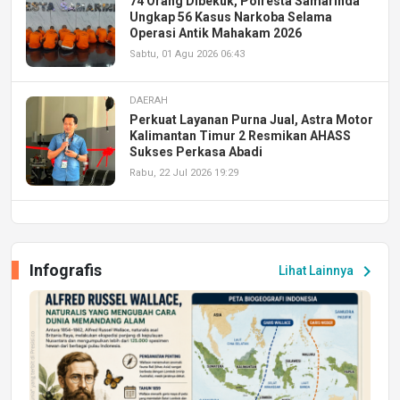
74 Orang Dibekuk, Polresta Samarinda
Ungkap 56 Kasus Narkoba Selama
Operasi Antik Mahakam 2026
Sabtu, 01 Agu 2026 06:43
DAERAH
Perkuat Layanan Purna Jual, Astra Motor
Kalimantan Timur 2 Resmikan AHASS
Sukses Perkasa Abadi
Rabu, 22 Jul 2026 19:29
DAERAH
UPA PERKASA Universitas Mulawarman
Laksanakan Job Fair Batch II, Hadirkan
Infografis
chevron_right
Lihat Lainnya
Peluang Kerja dan Magang
Jumat, 17 Jul 2026 22:30
DAERAH
Astra Motor Kalimantan Timur 2 Dukung
Mahasiswa Samarinda dalam Astra
Honda SDGs Future Leaders 2026