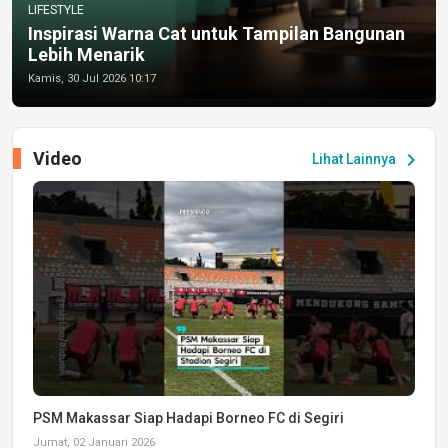
LIFESTYLE
Inspirasi Warna Cat untuk Tampilan Bangunan
Lebih Menarik
Kamis, 30 Jul 2026 10:17
Video
chevron_right
Lihat Lainnya
PSM Makassar Siap Hadapi Borneo FC di Segiri
Jumat, 02 Januari 2026