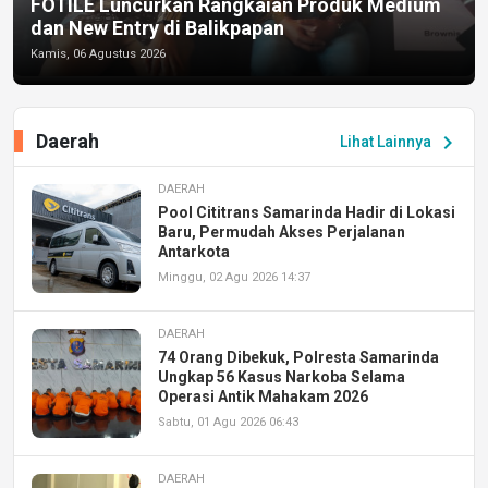
FOTILE Luncurkan Rangkaian Produk Medium
dan New Entry di Balikpapan
Kamis, 06 Agustus 2026
Daerah
chevron_right
Lihat Lainnya
DAERAH
Pool Cititrans Samarinda Hadir di Lokasi
Baru, Permudah Akses Perjalanan
Antarkota
Minggu, 02 Agu 2026 14:37
DAERAH
74 Orang Dibekuk, Polresta Samarinda
Ungkap 56 Kasus Narkoba Selama
Operasi Antik Mahakam 2026
Sabtu, 01 Agu 2026 06:43
DAERAH