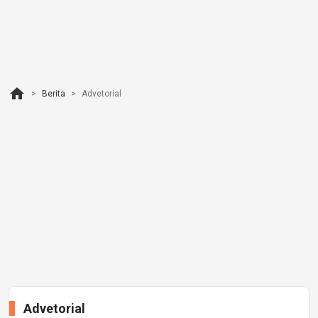
home
Berita
Advetorial
Advetorial