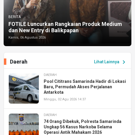
BERITA
FOTILE Luncurkan Rangkaian Produk Medium
dan New Entry di Balikpapan
Kamis, 06 Agustus 2026
Daerah
chevron_right
Lihat Lainnya
DAERAH
Pool Cititrans Samarinda Hadir di Lokasi
Baru, Permudah Akses Perjalanan
Antarkota
Minggu, 02 Agu 2026 14:37
DAERAH
74 Orang Dibekuk, Polresta Samarinda
Ungkap 56 Kasus Narkoba Selama
Operasi Antik Mahakam 2026