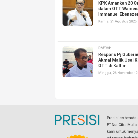
KPK Amankan 20 O
dalam OTT Wamen
Immanuel Ebeneze
Kamis, 21 Agustus 2025
DAERAH
Respons Pj Gubern
Akmal Malik Usai 
OTT di Kaltim
Minggu, 26 November 2
Presisi.co berad
PT.Nur Citra Mulia
kami untuk menyaj