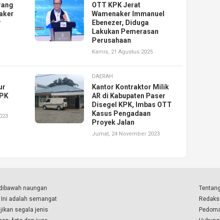
rang
OTT KPK Jerat
aker
Wamenaker Immanuel
r
Ebenezer, Diduga
Lakukan Pemerasan
Perusahaan
Kamis, 21 Agustus 2025
DAERAH
ur
Kantor Kontraktor Milik
KPK
AR di Kabupaten Paser
Disegel KPK, Imbas OTT
Kasus Pengadaan
023
Proyek Jalan
Jumat, 24 November 2023
a dibawah naungan
Tentang
. Ini adalah semangat
Redaks
ikan segala jenis
Pedoma