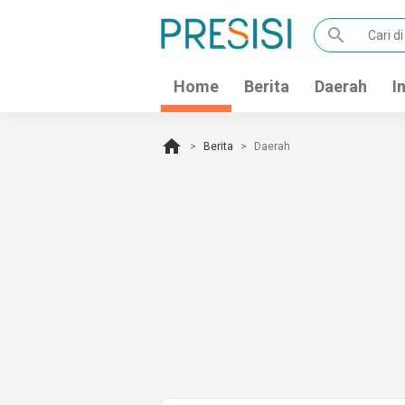
search
Home
Berita
Daerah
I
home
Berita
Daerah