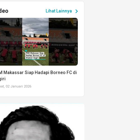
deo
chevron_right
Lihat Lainnya
 Makassar Siap Hadapi Borneo FC di
iri
t, 02 Januari 2026