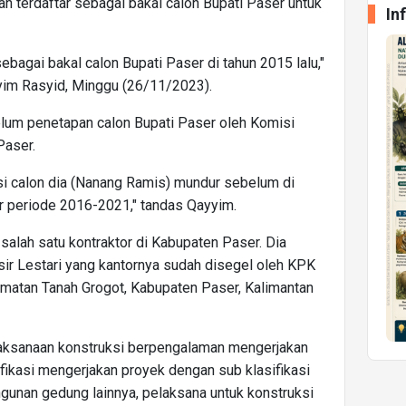
h terdaftar sebagai bakal calon Bupati Paser untuk
In
bagai bakal calon Bupati Paser di tahun 2015 lalu,"
yim Rasyid, Minggu (26/11/2023).
um penetapan calon Bupati Paser oleh Komisi
Paser.
asi calon dia (Nanang Ramis) mundur sebelum di
r periode 2016-2021," tandas Qayyim.
salah satu kontraktor di Kabupaten Paser. Dia
sir Lestari yang kantornya sudah disegel oleh KPK
amatan Tanah Grogot, Kabupaten Paser, Kalimantan
aksanaan konstruksi berpengalaman mengerjakan
ifikasi mengerjakan proyek dengan sub klasifikasi
ngunan gedung lainnya, pelaksana untuk konstruksi