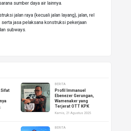
sarana sumber daya air lainnya.
ksi jalan raya (kecuali jalan layang), jalan, rel
, serta jasa pelaksana konstruksi pekerjaan
 dan subways.
BERITA
Sifat
Profil Immanuel
n
Ebenezer Gerungan,
nya
Wamenaker yang
Terjerat OTT KPK
5
Kamis, 21 Agustus 2025
BERITA