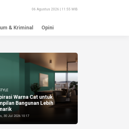
06 Agustus 2026 | 11:55 WIB
um & Kriminal
Opini
STYLE
pirasi Warna Cat untuk
mpilan Bangunan Lebih
narik
, 30 Jul 2026 10:17