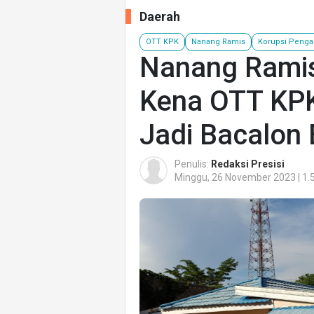
Daerah
OTT KPK
Nanang Ramis
Korupsi Penga
Nanang Ramis
Kena OTT KP
Jadi Bacalon 
Penulis:
Redaksi Presisi
Minggu, 26 November 2023 | 1.