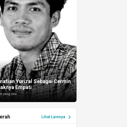
I
atian Yurizal Sebagai Cermin
taknya Empati
m yang lalu
erah
chevron_right
Lihat Lainnya