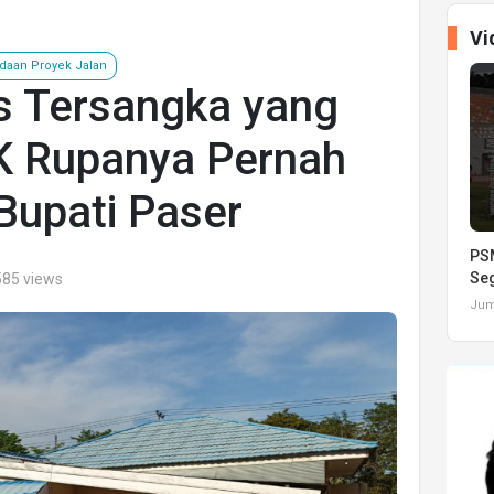
Vi
daan Proyek Jalan
 Tersangka yang
K Rupanya Pernah
Bupati Paser
PSM
Seg
585 views
Juma