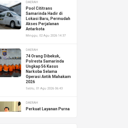
DAERAH
Pool Cititrans
Samarinda Hadir di
Lokasi Baru, Permudah
Akses Perjalanan
Antarkota
Minggu, 02 Agu 2026 14:37
DAERAH
74 Orang Dibekuk,
Polresta Samarinda
Ungkap 56 Kasus
Narkoba Selama
Operasi Antik Mahakam
2026
Sabtu, 01 Agu 2026 06:43
DAERAH
Perkuat Layanan Purna
Jual, Astra Motor
Kalimantan Timur 2
Resmikan AHASS