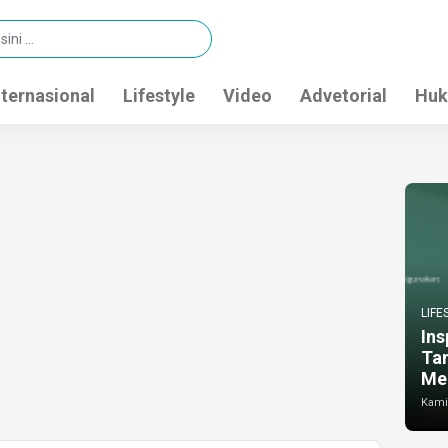
nternasional
Lifestyle
Video
Advetorial
Huk
LIFE
Ins
Ta
Me
Kamis