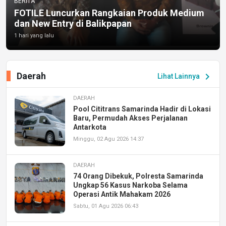
BERITA
FOTILE Luncurkan Rangkaian Produk Medium
dan New Entry di Balikpapan
1 hari yang lalu
Daerah
chevron_right
Lihat Lainnya
DAERAH
Pool Cititrans Samarinda Hadir di Lokasi
Baru, Permudah Akses Perjalanan
Antarkota
Minggu, 02 Agu 2026 14:37
DAERAH
74 Orang Dibekuk, Polresta Samarinda
Ungkap 56 Kasus Narkoba Selama
Operasi Antik Mahakam 2026
Sabtu, 01 Agu 2026 06:43