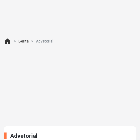
home
Berita
Advetorial
Advetorial