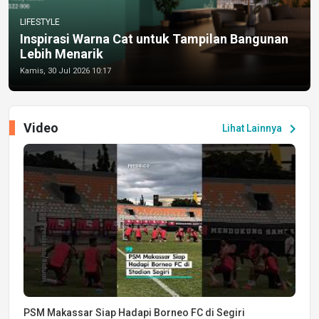
LIFESTYLE
Inspirasi Warna Cat untuk Tampilan Bangunan
Lebih Menarik
Kamis, 30 Jul 2026 10:17
Video
chevron_right
Lihat Lainnya
PSM Makassar Siap Hadapi Borneo FC di Segiri