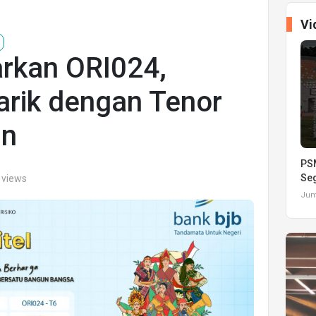
Vi
arkan ORI024,
rik dengan Tenor
un
PSM
Seg
 views
Juma