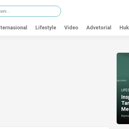
nternasional
Lifestyle
Video
Advetorial
Huk
LIFE
Ins
Ta
Me
Kamis