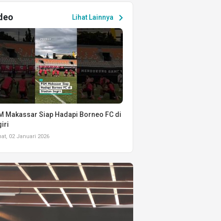
deo
chevron_right
Lihat Lainnya
 Makassar Siap Hadapi Borneo FC di
iri
t, 02 Januari 2026