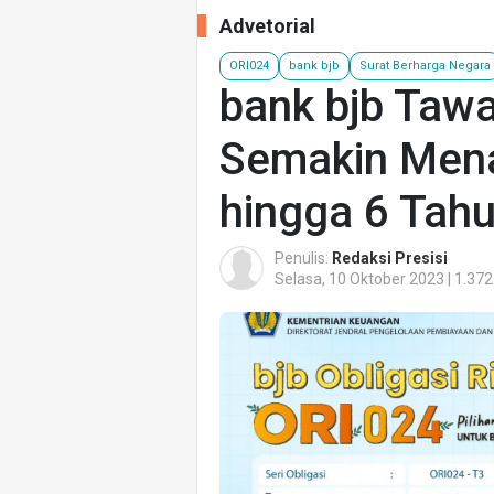
Advetorial
ORI024
bank bjb
Surat Berharga Negara
bank bjb Taw
Semakin Mena
hingga 6 Tah
Penulis:
Redaksi Presisi
Selasa, 10 Oktober 2023 | 1.372