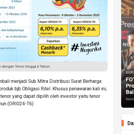
k dengan Tenor hingga 6 Tahun
BERI
FO
bali menjadi Sub Mitra Distribusi Surat Berharga
Pr
roduk bjb Obligasi Ritel. Khusus penawaran kali ini,
Bal
enor yang dapat dipilih oleh investor yaitu tenor
Kami
hun (ORI024-T6) .
Da