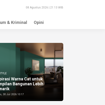
08 Agustus 2026 | 21:13 WIB
um & Kriminal
Opini
STYLE
pirasi Warna Cat untuk
mpilan Bangunan Lebih
narik
, 30 Jul 2026 10:17