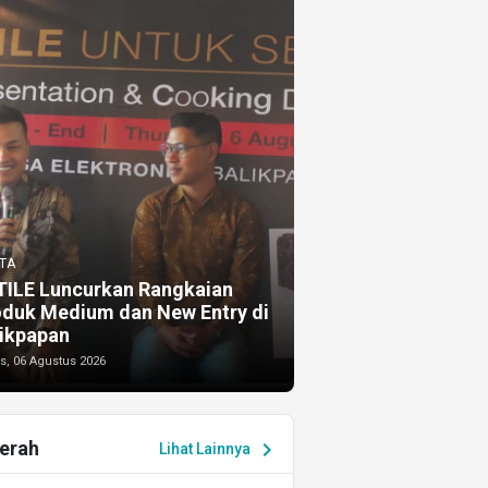
TA
TILE Luncurkan Rangkaian
oduk Medium dan New Entry di
ikpapan
s, 06 Agustus 2026
erah
chevron_right
Lihat Lainnya