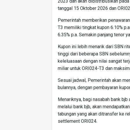
2023 dan akan didistribusikan pad
tanggal 15 Oktober 2026 dan ORI02
Pemerintah memberikan penawaran 
T3 memiliki tingkat kupon 6.10% p.
6.35% p.a. Semakin panjang tenor ya
Kupon ini lebih menarik dari SBN ri
tinggi dari beberapa SBN sebelumny
keleluasaan dengan nilai sangat ter
miliar untuk ORI024-T3 dan maksima
Sesuai jadwal, Pemerintah akan me
bulannya, dengan pembayaran kup
Menariknya, bagi nasabah bank bjb 
melalui bank bjb, akan mendapatka
tabungan yang akan ditransfer ke r
settlement ORI024.