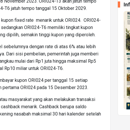
a 8 November 2023. ORI024-T3 akan jatuh tempo
In
4-T6 jatuh tempo tanggal 15 Oktober 2029.
kupon fixed rate menarik untuk ORI024. ORI024-
a sedangkan ORI024-T6 memiliki tingkat kupon
ng dipilih, semakin tinggi kupon yang diperoleh.
tel sebelumnya dengan rate di atas 6% atau lebih
a. Dari sisi pembelian, pemerintah juga memberi
jangkau mulai dari Rp1 juta hingga maksimal Rp5
l Rp10 miliar untuk ORI024-T6.
mbayar kupon ORI024 per tanggal 15 setiap
on pertama ORI024 pada 15 Desember 2023.
atau masyarakat yang akan melakukan transaksi
n cashback menarik. Cashback berupa saldo
ekening nasabah maksimal 30 hari kalender setelah