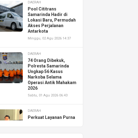
DAERAH
Pool Cititrans
Samarinda Hadir di
Lokasi Baru, Permudah
Akses Perjalanan
Antarkota
Minggu, 02 Agu 2026 14:37
DAERAH
74 Orang Dibekuk,
Polresta Samarinda
Ungkap 56 Kasus
Narkoba Selama
Operasi Antik Mahakam
2026
Sabtu, 01 Agu 2026 06:43
DAERAH
Perkuat Layanan Purna
Jual, Astra Motor
Kalimantan Timur 2
Resmikan AHASS