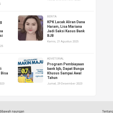
5
BERITA
ng
KPK Lacak Aliran Dana
Haram, Lisa Mariana
na
Jadi Saksi Kasus Bank
si
BJB
Kamis, 21 Agustus 2025
025
ADVETORIAL
Program Pembiayaan
i
bank bjb, Dapat Bunga
 Bisa
Khusus Sampai Awal
Tahun
023
Jumat, 29 Desember 2023
a dibawah naungan
Tentang