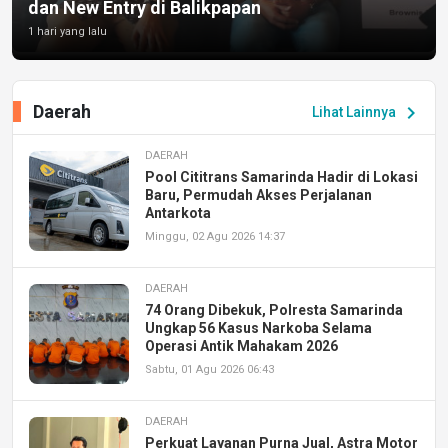
dan New Entry di Balikpapan
1 hari yang lalu
Daerah
chevron_right
Lihat Lainnya
DAERAH
Pool Cititrans Samarinda Hadir di Lokasi
Baru, Permudah Akses Perjalanan
Antarkota
Minggu, 02 Agu 2026 14:37
DAERAH
74 Orang Dibekuk, Polresta Samarinda
Ungkap 56 Kasus Narkoba Selama
Operasi Antik Mahakam 2026
Sabtu, 01 Agu 2026 06:43
DAERAH
Perkuat Layanan Purna Jual, Astra Motor