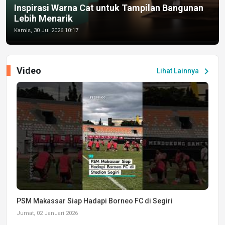
Inspirasi Warna Cat untuk Tampilan Bangunan
Lebih Menarik
Kamis, 30 Jul 2026 10:17
Video
chevron_right
Lihat Lainnya
PSM Makassar Siap Hadapi Borneo FC di Segiri
Jumat, 02 Januari 2026