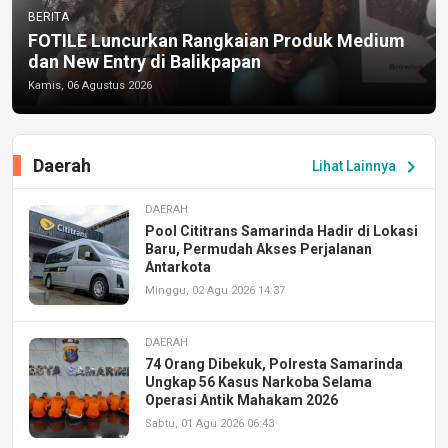
BERITA
FOTILE Luncurkan Rangkaian Produk Medium
dan New Entry di Balikpapan
Kamis, 06 Agustus 2026
Daerah
chevron_right
Lihat Lainnya
DAERAH
Pool Cititrans Samarinda Hadir di Lokasi
Baru, Permudah Akses Perjalanan
Antarkota
Minggu, 02 Agu 2026 14:37
DAERAH
74 Orang Dibekuk, Polresta Samarinda
Ungkap 56 Kasus Narkoba Selama
Operasi Antik Mahakam 2026
Sabtu, 01 Agu 2026 06:43