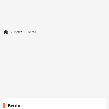
home
Berita
Berita
Berita