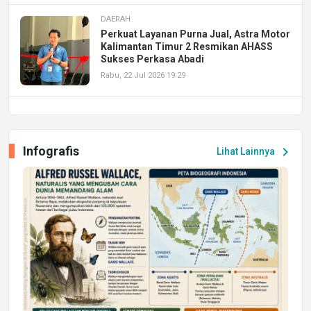
DAERAH
Perkuat Layanan Purna Jual, Astra Motor
Kalimantan Timur 2 Resmikan AHASS
Sukses Perkasa Abadi
Rabu, 22 Jul 2026 19:29
DAERAH
UPA PERKASA Universitas Mulawarman
Laksanakan Job Fair Batch II, Hadirkan
Infografis
chevron_right
Lihat Lainnya
Peluang Kerja dan Magang
Jumat, 17 Jul 2026 22:30
DAERAH
Astra Motor Kalimantan Timur 2 Dukung
Mahasiswa Samarinda dalam Astra
Honda SDGs Future Leaders 2026
Jumat, 10 Jul 2026 19:01