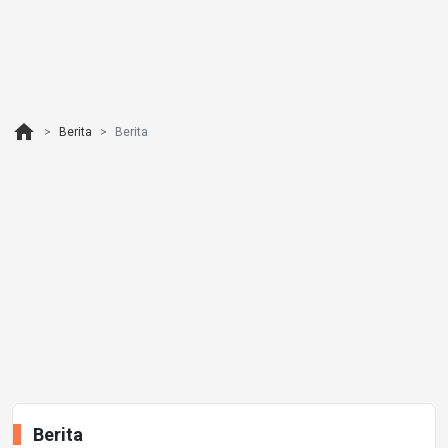
home
Berita
Berita
Berita