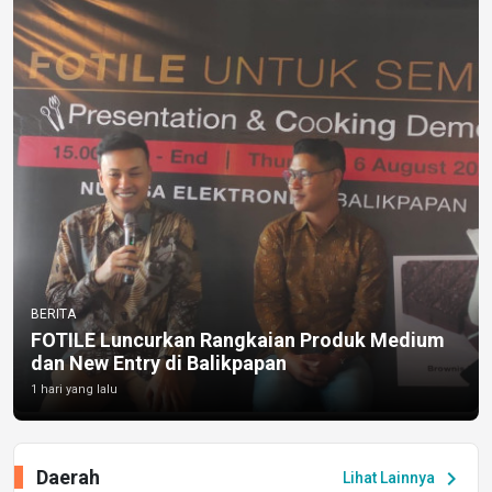
BERITA
FOTILE Luncurkan Rangkaian Produk Medium
dan New Entry di Balikpapan
1 hari yang lalu
Daerah
chevron_right
Lihat Lainnya