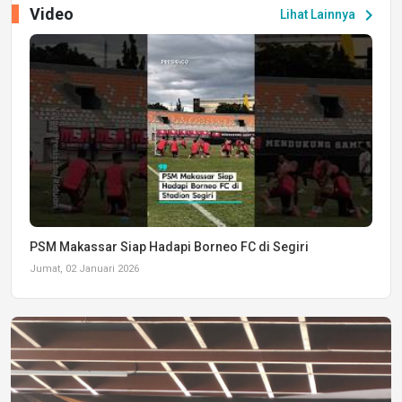
Video
chevron_right
Lihat Lainnya
PSM Makassar Siap Hadapi Borneo FC di Segiri
Jumat, 02 Januari 2026