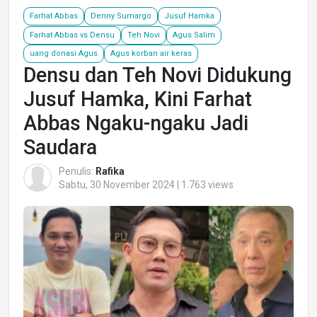
Farhat Abbas
Denny Sumargo
Jusuf Hamka
Farhat Abbas vs Densu
Teh Novi
Agus Salim
uang donasi Agus
Agus korban air keras
Densu dan Teh Novi Didukung
Jusuf Hamka, Kini Farhat
Abbas Ngaku-ngaku Jadi
Saudara
Penulis:
Rafika
Sabtu, 30 November 2024 | 1.763 views