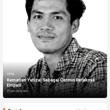
OPINI
Kematian Yurizal Sebagai Cermin Retaknya
Empati
21 jam yang lalu