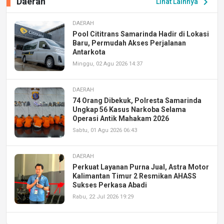
Daerah
chevron_right
Lihat Lainnya
DAERAH
Pool Cititrans Samarinda Hadir di Lokasi
Baru, Permudah Akses Perjalanan
Antarkota
Minggu, 02 Agu 2026 14:37
DAERAH
74 Orang Dibekuk, Polresta Samarinda
Ungkap 56 Kasus Narkoba Selama
Operasi Antik Mahakam 2026
Sabtu, 01 Agu 2026 06:43
DAERAH
Perkuat Layanan Purna Jual, Astra Motor
Kalimantan Timur 2 Resmikan AHASS
Sukses Perkasa Abadi
Rabu, 22 Jul 2026 19:29
DAERAH