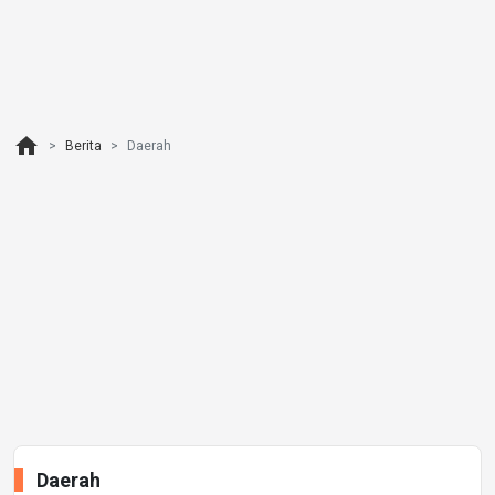
home
Berita
Daerah
Daerah