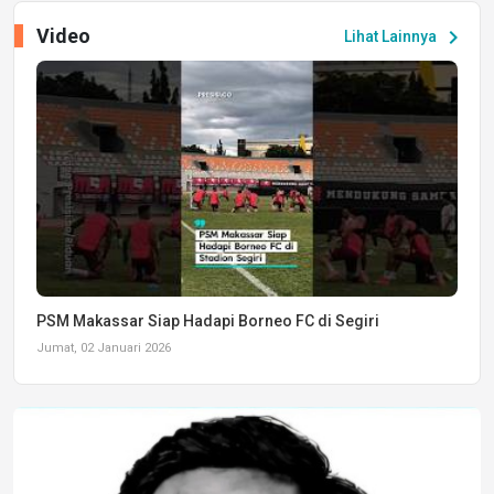
Video
chevron_right
Lihat Lainnya
PSM Makassar Siap Hadapi Borneo FC di Segiri
Jumat, 02 Januari 2026