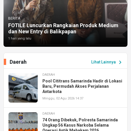
BERITA
FOTILE Luncurkan Rangkaian Produk Medium
dan New Entry di Balikpapan
1 hari yang lalu
Daerah
chevron_right
Lihat Lainnya
DAERAH
Pool Cititrans Samarinda Hadir di Lokasi
Baru, Permudah Akses Perjalanan
Antarkota
Minggu, 02 Agu 2026 14:37
DAERAH
74 Orang Dibekuk, Polresta Samarinda
Ungkap 56 Kasus Narkoba Selama
Operasi Antik Mahakam 2026