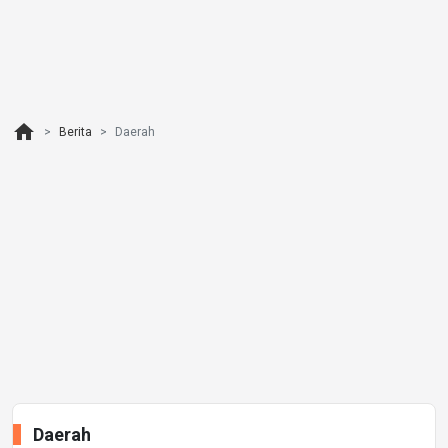
home
Berita
Daerah
Daerah