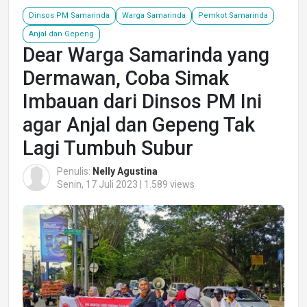
Dinsos PM Samarinda
Warga Samarinda
Pemkot Samarinda
Anjal dan Gepeng
Dear Warga Samarinda yang
Dermawan, Coba Simak
Imbauan dari Dinsos PM Ini
agar Anjal dan Gepeng Tak
Lagi Tumbuh Subur
Penulis:
Nelly Agustina
Senin, 17 Juli 2023 | 1.589 views