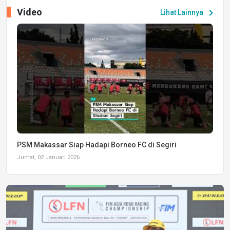
Video
chevron_right
Lihat Lainnya
PSM Makassar Siap Hadapi Borneo FC di Segiri
Jumat, 02 Januari 2026