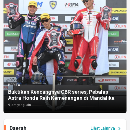
BERITA
Buktikan Kencangnya CBR series, Pebalap
Astra Honda Raih Kemenangan di Mandalika
9 jam yang lalu
Daerah
chevron_right
Lihat Lainnya