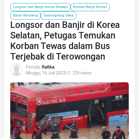
Longsor dan Banjir Korea Selatan
Korban Banjir Korsel
Banjir Bandang
Gyeongsang Utara
Longsor dan Banjir di Korea
Selatan, Petugas Temukan
Korban Tewas dalam Bus
Terjebak di Terowongan
Penulis:
Rafika
Minggu, 16 Juli 2023 | 1.729 views