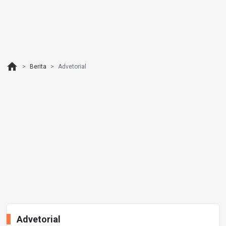
home
Berita
Advetorial
Advetorial