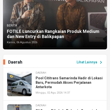
BERITA
FOTILE Luncurkan Rangkaian Produk Medium
dan New Entry di Balikpapan
Kamis, 06 Agustus 2026
Daerah
chevron_right
Lihat Lainnya
DAERAH
Pool Cititrans Samarinda Hadir di Lokasi
Baru, Permudah Akses Perjalanan
Antarkota
Minggu, 02 Agu 2026 14:37
DAERAH