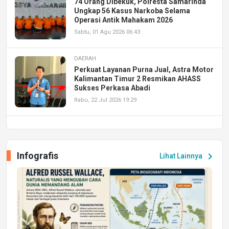
74 Orang Dibekuk, Polresta Samarinda
Ungkap 56 Kasus Narkoba Selama
Operasi Antik Mahakam 2026
Sabtu, 01 Agu 2026 06:43
DAERAH
Perkuat Layanan Purna Jual, Astra Motor
Kalimantan Timur 2 Resmikan AHASS
Sukses Perkasa Abadi
Rabu, 22 Jul 2026 19:29
DAERAH
UPA PERKASA Universitas Mulawarman
Laksanakan Job Fair Batch II, Hadirkan
Infografis
chevron_right
Lihat Lainnya
Peluang Kerja dan Magang
Jumat, 17 Jul 2026 22:30
DAERAH
Astra Motor Kalimantan Timur 2 Dukung
Mahasiswa Samarinda dalam Astra
Honda SDGs Future Leaders 2026