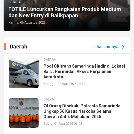
BERITA
FOTILE Luncurkan Rangkaian Produk Medium
dan New Entry di Balikpapan
Kamis, 06 Agustus 2026
Daerah
chevron_right
Lihat Lainnya
DAERAH
Pool Cititrans Samarinda Hadir di Lokasi
Baru, Permudah Akses Perjalanan
Antarkota
Minggu, 02 Agu 2026 14:37
DAERAH
74 Orang Dibekuk, Polresta Samarinda
Ungkap 56 Kasus Narkoba Selama
Operasi Antik Mahakam 2026
Sabtu, 01 Agu 2026 06:43