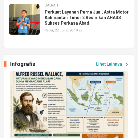
DAERAH
Perkuat Layanan Purna Jual, Astra Motor
Kalimantan Timur 2 Resmikan AHASS
Sukses Perkasa Abadi
Rabu, 22 Jul 2026 19:29
DAERAH
UPA PERKASA Universitas Mulawarman
Laksanakan Job Fair Batch II, Hadirkan
Infografis
chevron_right
Lihat Lainnya
Peluang Kerja dan Magang
Jumat, 17 Jul 2026 22:30
DAERAH
Astra Motor Kalimantan Timur 2 Dukung
Mahasiswa Samarinda dalam Astra
Honda SDGs Future Leaders 2026
Jumat, 10 Jul 2026 19:01