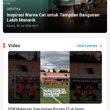
LIFESTYLE
Inspirasi Warna Cat untuk Tampilan Bangunan
Lebih Menarik
Kamis, 30 Jul 2026 10:17
Video
chevron_right
Lihat Lainnya
PSM Makassar Siap Hadapi Borneo FC di Segiri