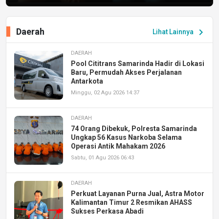
Daerah
chevron_right
Lihat Lainnya
DAERAH
Pool Cititrans Samarinda Hadir di Lokasi
Baru, Permudah Akses Perjalanan
Antarkota
Minggu, 02 Agu 2026 14:37
DAERAH
74 Orang Dibekuk, Polresta Samarinda
Ungkap 56 Kasus Narkoba Selama
Operasi Antik Mahakam 2026
Sabtu, 01 Agu 2026 06:43
DAERAH
Perkuat Layanan Purna Jual, Astra Motor
Kalimantan Timur 2 Resmikan AHASS
Sukses Perkasa Abadi